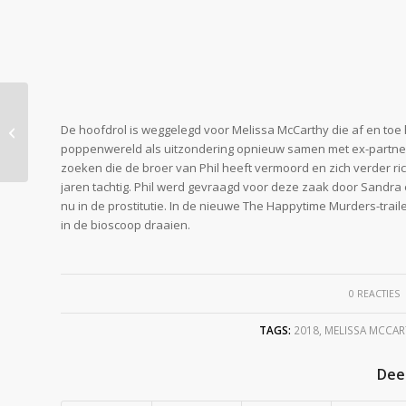
Toy Story 4 – Wanneer
De hoofdrol is weggelegd voor Melissa McCarthy die af en toe
en Wat weten we nu?
poppenwereld als uitzondering opnieuw samen met ex-partner
zoeken die de broer van Phil heeft vermoord en zich verder ri
jaren tachtig. Phil werd gevraagd voor deze zaak door Sand
nu in de prostitutie. In de nieuwe The Happytime Murders-trail
in de bioscoop draaien.
/
0 REACTIES
TAGS:
2018
,
MELISSA MCCA
Deel