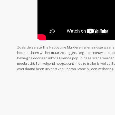
Zoals de eerste The Happytime Murders-trailer eindige waar e
houden, laten we het maar zo zeggen. Begint de nieuwste trai
beweging door een inktvis lijkende pop. In deze scene worden r
meebracht. Een volgend hoogtepunt in deze trailer is wel de Bas
overslaand been uitvoert van Sharon Stone bij een verhoring.