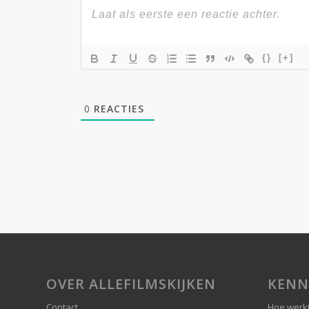
{}
[+]
0
REACTIES
OVER ALLEFILMSKIJKEN
KENN
Contact
Hoe werkt