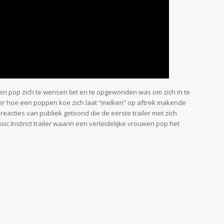
en pop zich te wensen liet en te opgewonden was om zich in te
ler hoe een poppen koe zich laat “melken” op aftrek makende
eacties van publiek getoond die de eerste trailer met zich
ic Instinct trailer waarin een verleidelijke vrouwen pop het