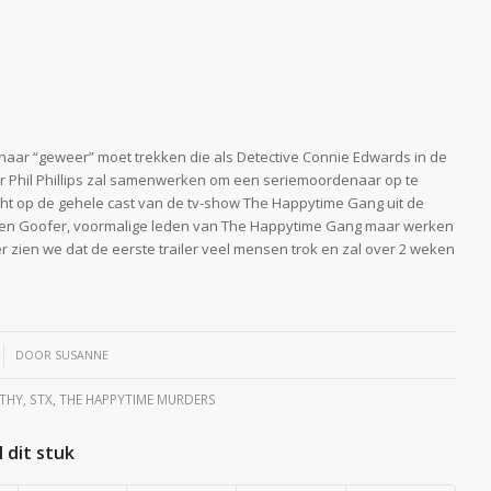
 haar “geweer” moet trekken die als Detective Connie Edwards in de
 Phil Phillips zal samenwerken om een seriemoordenaar op te
cht op de gehele cast van de tv-show The Happytime Gang uit de
ra en Goofer, voormalige leden van The Happytime Gang maar werken
er zien we dat de eerste trailer veel mensen trok en zal over 2 weken
DOOR
SUSANNE
RTHY
,
STX
,
THE HAPPYTIME MURDERS
 dit stuk