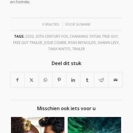
en Fortnite.
/
0 REACTIES
DOOR
SUSANNE
TAGS:
2020
,
20TH CENTURY FOX
,
CHANNING TATUM
,
FREE GUY
,
FREE GUY TRAILER
,
JODIE COMER
,
RYAN REYNOLDS
,
SHAWN LEVY
,
TAIKA WAITITI
,
TRAILER
Deel dit stuk
Misschien ook iets voor u