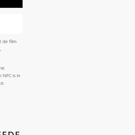
t de film
,
one
 NPC is in
te.
EEDE