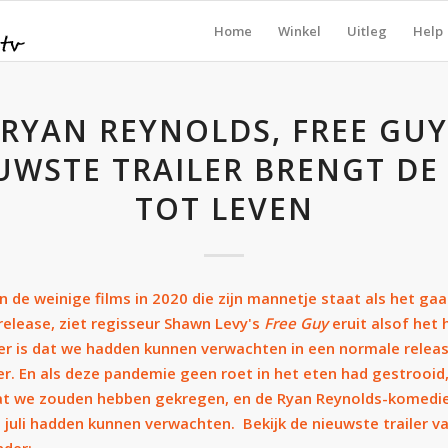
Home
Winkel
Uitleg
Help
RYAN REYNOLDS, FREE GUY
UWSTE TRAILER BRENGT DE
TOT LEVEN
n de weinige films in 2020 die zijn mannetje staat als het ga
release, ziet regisseur Shawn Levy's
Free Guy
eruit alsof het 
er is dat we hadden kunnen verwachten in een normale relea
r. En als deze pandemie geen roet in het eten had gestrooid
at we zouden hebben gekregen, en de Ryan Reynolds-komedi
juli hadden kunnen verwachten. Bekijk de nieuwste trailer v
nder: