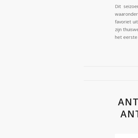
Dit seizoe
waaronder
favoriet u
zijn thuisw
het eerste
ANT
AN