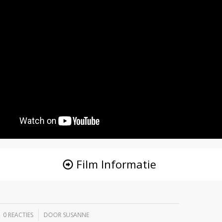
Film Informatie
/
0 REACTIES
DOOR
SUSANNE