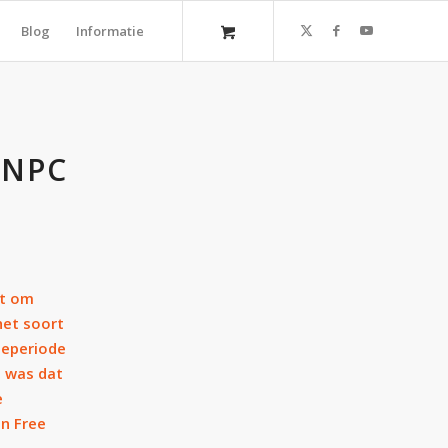
Blog
Informatie
 NPC
at om
het soort
seperiode
, was dat
e
an Free