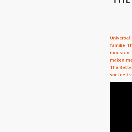
Universal
familie T
moesten e
maken met
The Better
snel de tr