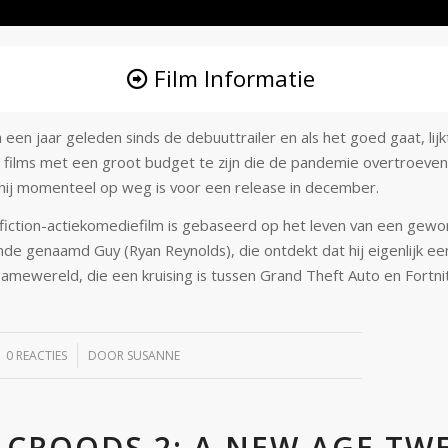
Film Informatie
a een jaar geleden sinds de debuuttrailer en als het goed gaat, lijk
de films met een groot budget te zijn die de pandemie overtroeven
hij momenteel op weg is voor een release in december.
fiction-actiekomediefilm is gebaseerd op het leven van een gew
de genaamd Guy (Ryan Reynolds), die ontdekt dat hij eigenlijk een
amewereld, die een kruising is tussen Grand Theft Auto en Fortni
/
0 REACTIES
DOOR
SUSANNE
 CROODS 2: A NEW AGE TW