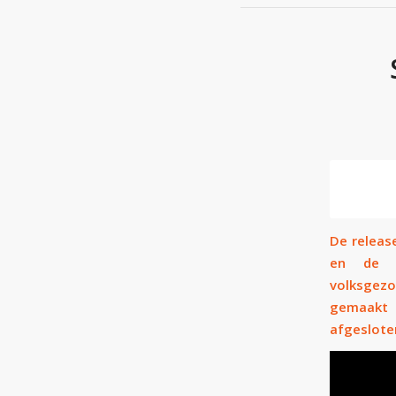
De releas
en de e
volksgezo
gemaakt 
afgesloten