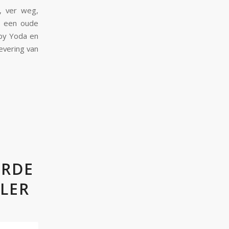
r, ver weg,
n een oude
aby Yoda en
levering van
ARDE
LER