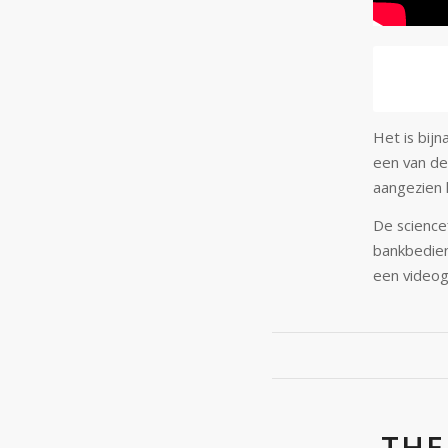
Het is bijn
een ​​van 
aangezien 
De science
bankbedien
een videog
THE