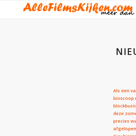
NIE
Als een va
bioscoop 
blockbust
deze zome
precies w
afgelopen 
Guy hiero