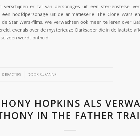
n verschijnen er tal van personages uit een sterrenstelsel ve
 een hoofdpersonage uit de animatieserie The Clone Wars e
it de Star Wars-films. We verwachten ook meer te leren over B
ereld, evenals over de mysterieuze Darksaber die in de laatste af
 seizoen wordt onthuld.
/
0 REACTIES
DOOR
SUSANNE
HONY HOPKINS ALS VERW
THONY IN THE FATHER TRAI