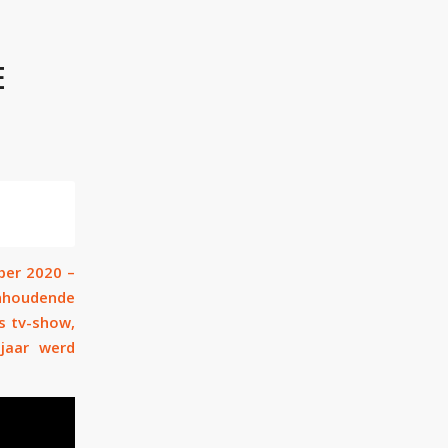
E
ber 2020 –
houdende
s tv-show,
jaar werd