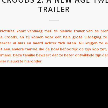
TRAILER
 Pictures komt vandaag met de nieuwe trailer van de preh
he Croods, en zij komen voor een hele grote uitdaging te
erder al huis en haard achter zich laten. Nu krijgen ze 
 een andere familie die de boel behoorlijk op zijn kop zet, 
mans. Deze familie beweert dat ze beter ontwikkeld zijn dan 
ailer nieuwste hieronder: