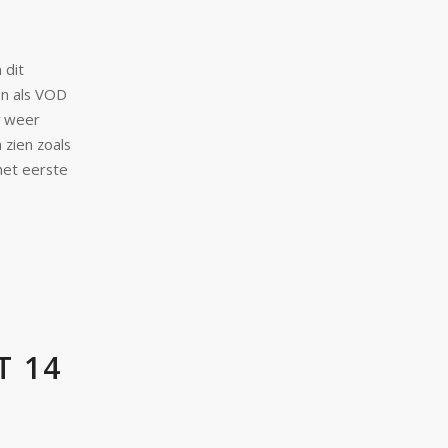
 dit
n als VOD
y weer
 zien zoals
het eerste
T 14