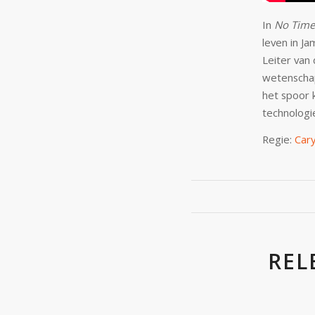
In
No Time
leven in Ja
Leiter van
wetenschap
het spoor 
technologi
Regie:
Cary
REL