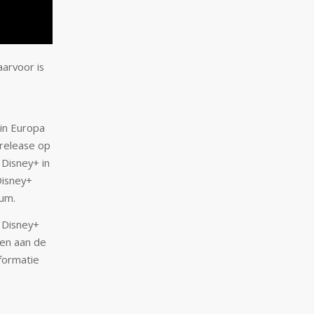
aarvoor is
 in Europa
 release op
 Disney+ in
Disney+
tum.
 Disney+
en aan de
nformatie