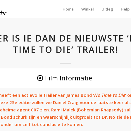
Home
Winkel
Uitleg
Help
ER IS IE DAN DE NIEUWSTE 
TIME TO DIE’ TRAILER!
Film Informatie
heeft een actievolle trailer van James Bond ‘
No Time to Die
‘ o
deze 25e editie zullen we
Daniel Craig
voor de laatste keer als
geheime agent 007 zien. Rami Malek (Bohemian Rhapsody) zal
Bond schurk zijn en waarschijnlijk uitgroeit tot Dr. No zie de
eronder om zelf tot conclusie te komen: