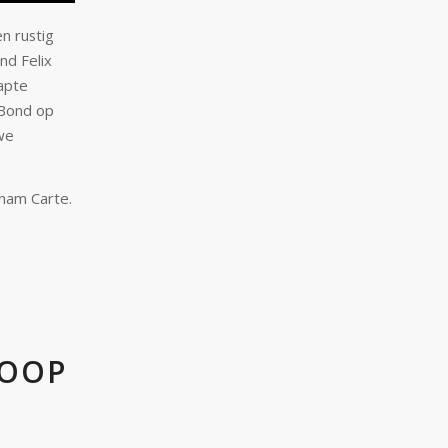
en rustig
nd Felix
napte
 Bond op
we
nham Carte
.
COOP