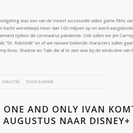
Hedgehog was een van de meest succesvolle video game films van
n bacht wereldwijd meer dan 100 miljoen op en werd aangebode
emand tijdens de coronavirus pandemie. Ook zullen we Jim Carre
 als “Dr. Robotnik” en of we nieuwe bekende characters zullen gaan
Amy Rose, Shadow en Tails die al te zien was bij de eindscène van 
/
0 REACTIES
DOOR
SUSANNE
 ONE AND ONLY IVAN KOM
AUGUSTUS NAAR DISNEY+