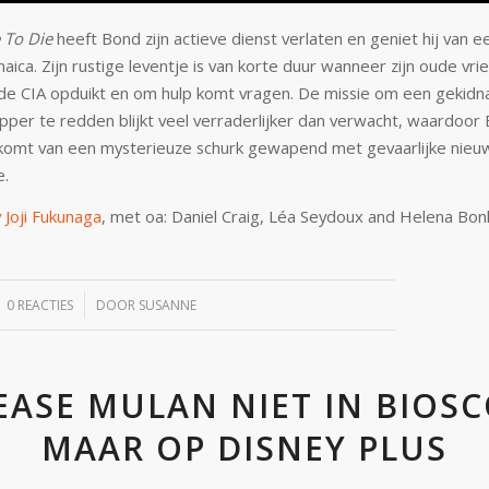
 To Die
heeft Bond zijn actieve dienst verlaten en geniet hij van e
maica. Zijn rustige leventje is van korte duur wanneer zijn oude vrie
 de CIA opduikt en om hulp komt vragen. De missie om een ​​gekid
per te redden blijkt veel verraderlijker dan verwacht, waardoor
komt van een mysterieuze schurk gewapend met gevaarlijke nieu
e.
 Joji Fukunaga
, met oa:
Daniel Craig, Léa Seydoux and Helena Bo
/
0 REACTIES
DOOR
SUSANNE
EASE MULAN NIET IN BIOS
MAAR OP DISNEY PLUS