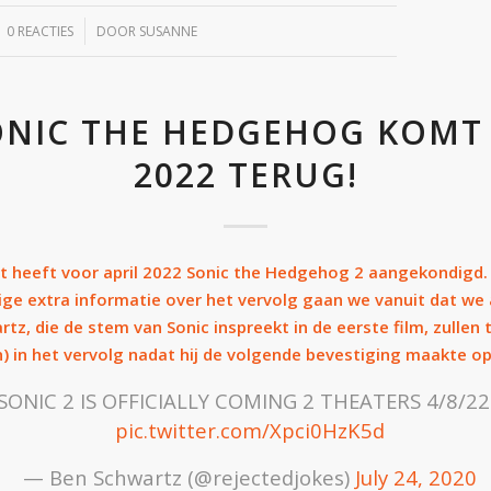
/
0 REACTIES
DOOR
SUSANNE
ONIC THE HEDGEHOG KOMT 
2022 TERUG!
 heeft voor april 2022 Sonic the Hedgehog 2 aangekondigd
ige extra informatie over het vervolg gaan we vanuit dat we
tz, die de stem van Sonic inspreekt in de eerste film, zullen 
) in het vervolg nadat hij de volgende bevestiging maakte op
SONIC 2 IS OFFICIALLY COMING 2 THEATERS 4/8/22!
pic.twitter.com/Xpci0HzK5d
— Ben Schwartz (@rejectedjokes)
July 24, 2020