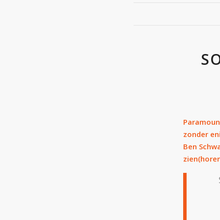
S
Paramount
zonder en
Ben Schwar
zien(horen