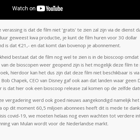
verassing is dat de film niet ‘gratis' te zien zal zijn via de dienst d
 duur geweest kwa productie, je kunt de film huren voor 30 dollar
 is dat €21,- en dat komt dan bovenop je abonnement.
kheid bestaat dat de film nog wel te zien is in de bioscoop omdat
l van de bioscopen weer geopend zijn is het mogelijk deze film te
oek, hierdoor kan het dus zijn dat deze film niet beschikbaar is via
 Bob Chapek, CEO van Disney gaf ook aan dat landen waar geen 
r is dat hier ook een bioscoop release zal komen op de zelfde da
ze vergadering werd ook goed nieuws aangekondigd namelijk het
op dit moment 60,5 miljoen abonnees heeft dit is mede te dank
-crisis covid-19, we moeten helaas nog even wachten tot verdere i
nning van Mulan wordt voor de Nederlandse markt.