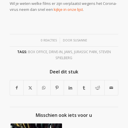
Wil je weten welke films er zijn verplaatst wegens het Corona-
virus neem dan snel een
kijkje in onze lijst
.
/
0 REACTIES
DOOR
SUSANNE
TAGS:
BOX OFFICE
,
DRIVE-IN
,
JAWS
,
JURASSIC PARK
,
STEVEN
SPIELBERG
Deel dit stuk
Misschien ook iets voor u