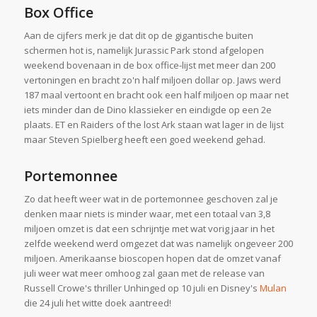
Box Office
Aan de cijfers merk je dat dit op de gigantische buiten
schermen hot is, namelijk Jurassic Park stond afgelopen
weekend bovenaan in de box office-lijst met meer dan 200
vertoningen en bracht zo'n half miljoen dollar op. Jaws werd
187 maal vertoont en bracht ook een half miljoen op maar net
iets minder dan de Dino klassieker en eindigde op een 2e
plaats. ET en Raiders of the lost Ark staan wat lager in de lijst
maar Steven Spielberg heeft een goed weekend gehad.
Portemonnee
Zo dat heeft weer wat in de portemonnee geschoven zal je
denken maar niets is minder waar, met een totaal van 3,8
miljoen omzet is dat een schrijntje met wat vorig jaar in het
zelfde weekend werd omgezet dat was namelijk ongeveer 200
miljoen. Amerikaanse bioscopen hopen dat de omzet vanaf
juli weer wat meer omhoog zal gaan met de release van
Russell Crowe's thriller Unhinged op 10 juli en Disney's
Mulan
die 24 juli het witte doek aantreed!