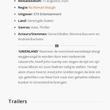
Releasedatum:
13 augustus 2020
Regie:
Ric Roman Waugh
Uitgever:
STX Entertainment
Land:
Verenigde Staten
Genres:
Actie, Thriller
Acteurs/Stemmen:
Gerard Butler, Morena Baccarin en
Andrew Bachelor
‘GREENLAND'
Wanneer de mensheid wereldwijd dreigt
weggevaagd te worden door een naderende
catastrofe, heeft John Garrity vier dagen de tijd om zijn
vrouw Allison en zoon Nathan veilig te stellen. Terwijl
alom chaos heerst, moet John snellen tegen de klok om
zijn geliefden van New York naar een geheime militaire
bunker in Groenland te brengen.
Trailers