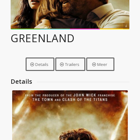
© STX Entertainment
GREENLAND
Details
Trailers
Meer
Details