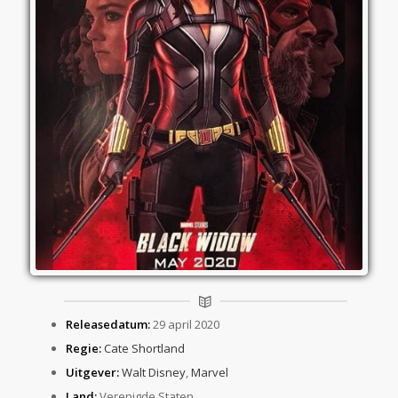
Releasedatum:
29 april 2020
Regie:
Cate Shortland
Uitgever:
Walt Disney
,
Marvel
Land:
Verenigde Staten