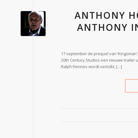
ANTHONY H
ANTHONY IN
17 september de prequel van ‘Kingsman' e
20th Century Studios een nieuwe trailer u
Ralph Fiennes wordt vertolkt..[…]