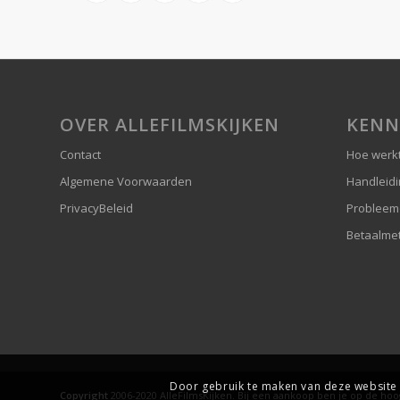
OVER ALLEFILMSKIJKEN
KENN
Contact
Hoe werkt
Algemene Voorwaarden
Handleid
PrivacyBeleid
Probleem
Betaalme
Door gebruik te maken van deze website 
Copyright
2006-2020 AlleFilmsKijken. Bij een aankoop ben je op de ho