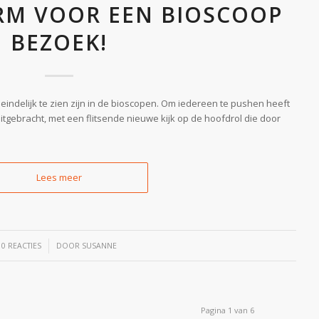
RM VOOR EEN BIOSCOOP
BEZOEK!
indelijk te zien zijn in de bioscopen. Om iedereen te pushen heeft
itgebracht, met een flitsende nieuwe kijk op de hoofdrol die door
Lees meer
/
0 REACTIES
DOOR
SUSANNE
Pagina 1 van 6