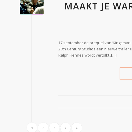
MAAKT JE WA
17 september de prequel van ‘Kingsman' e
20th Century Studios een nieuwe trailer u
Ralph Fiennes wordt vertolkt..[…]
1
2
3
›
»