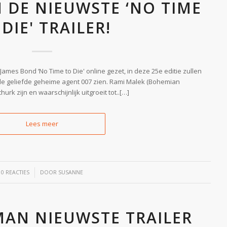
AN DE NIEUWSTE ‘NO TIME
DIE' TRAILER!
 James Bond ‘No Time to Die' online gezet, in deze 25e editie zullen
 de geliefde geheime agent 007 zien. Rami Malek (Bohemian
k zijn en waarschijnlijk uitgroeit tot..[…]
Lees meer
/
0 REACTIES
DOOR
SUSANNE
MAN NIEUWSTE TRAILER