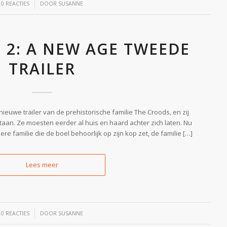
/
0 REACTIES
DOOR
SUSANNE
 2: A NEW AGE TWEEDE
TRAILER
ieuwe trailer van de prehistorische familie The Croods, en zij
taan. Ze moesten eerder al huis en haard achter zich laten. Nu
e familie die de boel behoorlijk op zijn kop zet, de familie […]
Lees meer
/
0 REACTIES
DOOR
SUSANNE