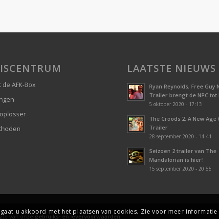
ISCENTRUM
LAATSTE NIEUWS
 de AFK-Box
Ryan Reynolds, Free Guy 
Trailer brengt de NPC tot
ingen
5 oktober 2020 - 17:13
oplosser
The Croods 2: A New Age
Trailer
thoden
28 september 2020 - 14:41
Seizoen 2 trailer van The
Mandalorian is hier!
15 september 2020 - 20:55
gaat u akkoord met het plaatsen van cookies. Zie voor meer informati
ogte van onze
gebruiks- en levervoorwaarden
.