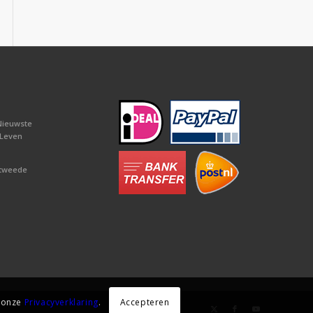
Nieuwste
 Leven
 tweede
Accepteren
e onze
Privacyverklaring
.