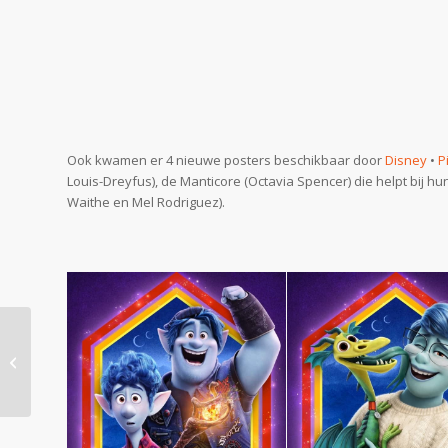
Ook kwamen er 4 nieuwe posters beschikbaar door
Disney
•
P
Louis-Dreyfus), de Manticore (Octavia Spencer) die helpt bij h
Waithe en Mel Rodriguez).
Keanu Day! Dubbel
Genieten van Mr.
Reeves op 1 Dag!