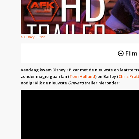
© Disney • Pixar
Film
Vandaag kwam Disney • Pixar met de nieuwste en laatste tr
zonder magie gaan Ian (
Tom Holland
) en Barley (
Chris Prat
nodig! Kijk de nieuwste
Onward
trailer hieronder: