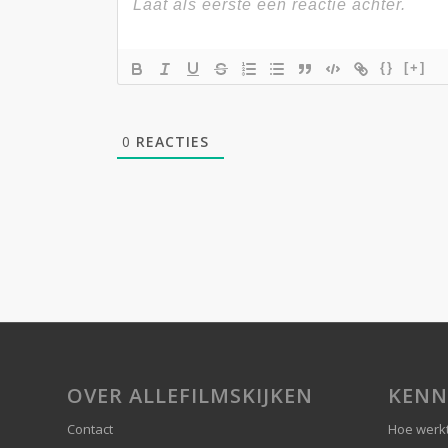
{}
[+]
0
REACTIES
OVER ALLEFILMSKIJKEN
KENN
Contact
Hoe werkt