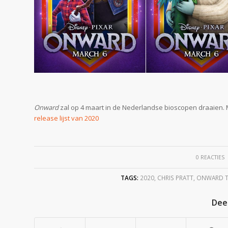
Onward
zal op 4 maart in de Nederlandse bioscopen draaien. Mo
release lijst van 2020
/
0 REACTIES
TAGS:
2020
,
CHRIS PRATT
,
ONWARD T
Deel