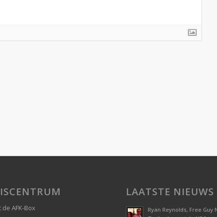
ISCENTRUM
LAATSTE NIEUWS
 de AFK-Box
Ryan Reynolds, Free Guy 