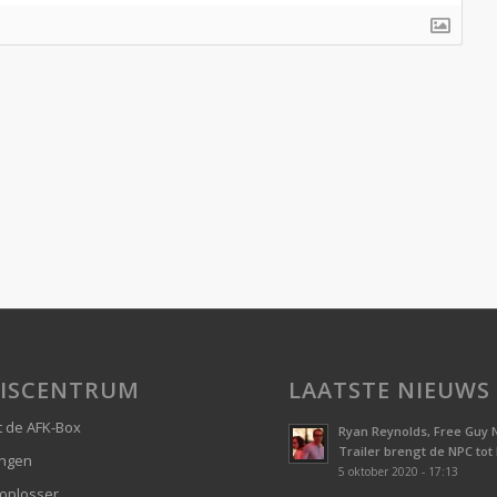
ISCENTRUM
LAATSTE NIEUWS
 de AFK-Box
Ryan Reynolds, Free Guy 
Trailer brengt de NPC tot
ingen
5 oktober 2020 - 17:13
oplosser