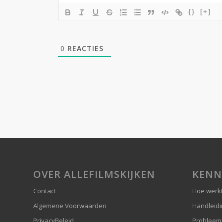
{}
[+]
0
REACTIES
OVER ALLEFILMSKIJKEN
KENN
Contact
Hoe werkt
Algemene Voorwaarden
Handleid
PrivacyBeleid
Probleem