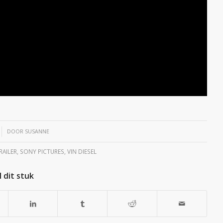
DOOR
SUSANNE
AILER
,
SONY PICTURES
,
VIN DIESEL
 dit stuk