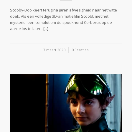
Scooby-Doo keert terug na jaren afwezigheid naar het witte
doek. Als een volledige 3D-animatiefilm Scoob!. met het
mysterie: een complot om de spookhond Cerberus op de
aarde los te laten..[...]
7 maart 2020
/
0 Reacties