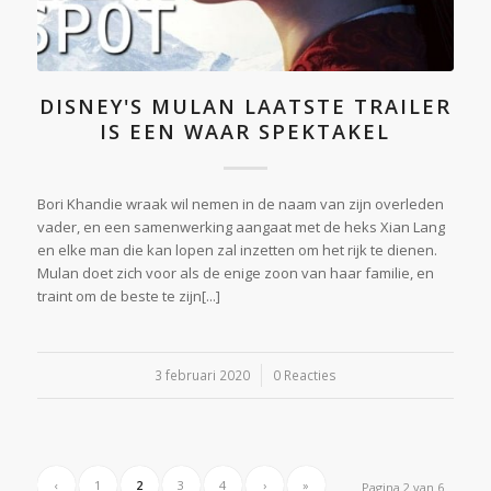
DISNEY'S MULAN LAATSTE TRAILER
IS EEN WAAR SPEKTAKEL
Bori Khandie wraak wil nemen in de naam van zijn overleden
vader, en een samenwerking aangaat met de heks Xian Lang
en elke man die kan lopen zal inzetten om het rijk te dienen.
Mulan doet zich voor als de enige zoon van haar familie, en
traint om de beste te zijn[...]
3 februari 2020
/
0 Reacties
‹
1
2
3
4
›
»
Pagina 2 van 6