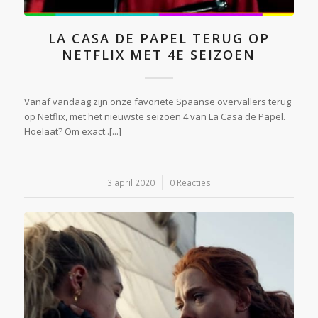
LA CASA DE PAPEL TERUG OP
NETFLIX MET 4E SEIZOEN
Vanaf vandaag zijn onze favoriete Spaanse overvallers terug
op Netflix, met het nieuwste seizoen 4 van La Casa de Papel.
Hoelaat? Om exact..[...]
3 april 2020
/
0 Reacties