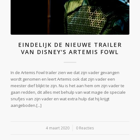
EINDELIJK DE NIEUWE TRAILER
VAN DISNEY'S ARTEMIS FOWL
In de Artemis Fowl trailer zien we dat zijn vader gevangen
wordt genomen en leert Artemis ook dat zijn vader een
meester dief blijkt te zijn. Nu is het aan hem om zijn vader te
gaan redden, dit alles met behulp van wat magie de speciale
snufjes van zijn vader en wat extra hulp dat hij krijgt
aangeboden.[...]
4 maart 2020
/
0 Reacties