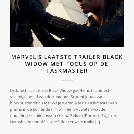
MARVEL'S LAATSTE TRAILER BLACK
WIDOW MET FOCUS OP DE
TASKMASTER
De laatste trailer van Black Widow geeft ons het meest
volledige beeld van de komende Scarlett Johansson
blockbuster tot nu toe. Wil je weten wat de Taskmaster van
plan is in de komende film of meer wilt weten wat de
onderlinge relatie tussen Yelena Belova (Florence Pugh) en
Natasha Romanoff is, geeft de nieuwste trailer[...]