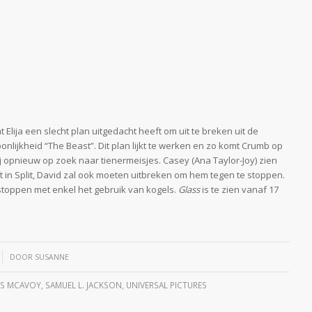
Elija een slecht plan uitgedacht heeft om uit te breken uit de
lijkheid “The Beast”. Dit plan lijkt te werken en zo komt Crumb op
ij opnieuw op zoek naar tienermeisjes. Casey (Ana Taylor-Joy) zien
 in Split, David zal ook moeten uitbreken om hem tegen te stoppen.
stoppen met enkel het gebruik van kogels.
Glass
is te zien vanaf 17
DOOR
SUSANNE
ES MCAVOY
,
SAMUEL L. JACKSON
,
UNIVERSAL PICTURES