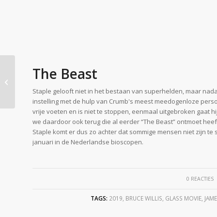
Vol Actie de
The Beast
Spectaculaire Nieuwe
Trailer Alita: Battle
Staple gelooft niet in het bestaan van superhelden, maar nadat 
Angel
instelling met de hulp van Crumb's meest meedogenloze persoon
vrije voeten en is niet te stoppen, eenmaal uitgebroken gaat h
we daardoor ook terug die al eerder “The Beast” ontmoet heeft
Staple komt er dus zo achter dat sommige mensen niet zijn te 
januari in de Nederlandse bioscopen.
/
0 REACTIES
TAGS:
2019
,
BRUCE WILLIS
,
GLASS MOVIE
,
JAM