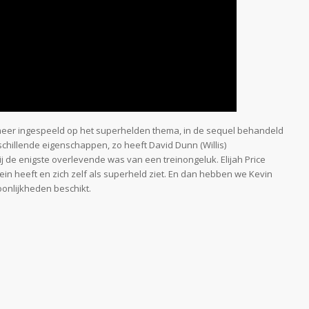
meer ingespeeld op het superhelden thema, in de sequel behandeld
schillende eigenschappen, zo heeft David Dunn (Willis)
j de enigste overlevende was van een treinongeluk. Elijah Price
in heeft en zich zelf als superheld ziet. En dan hebben we Kevin
oonlijkheden beschikt.