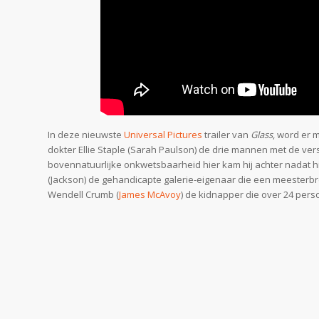
In deze nieuwste
Universal Pictures
trailer van
Glass
, word er 
dokter Ellie Staple (Sarah Paulson) de drie mannen met de ver
bovennatuurlijke onkwetsbaarheid hier kam hij achter nadat hi
(Jackson) de gehandicapte galerie-eigenaar die een meesterbre
Wendell Crumb (
James McAvoy
) de kidnapper die over 24 pers