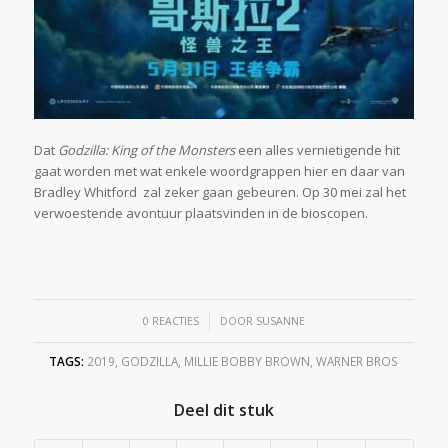
Dat
Godzilla: King of the Monsters
een alles vernietigende hit
gaat worden met wat enkele woordgrappen hier en daar van
Bradley Whitford zal zeker gaan gebeuren. Op 30 mei zal het
verwoestende avontuur plaatsvinden in de bioscopen.
/
0 REACTIES
DOOR
SUSANNE
TAGS:
2019
,
GODZILLA
,
MILLIE BOBBY BROWN
,
WARNER BROS
Deel dit stuk