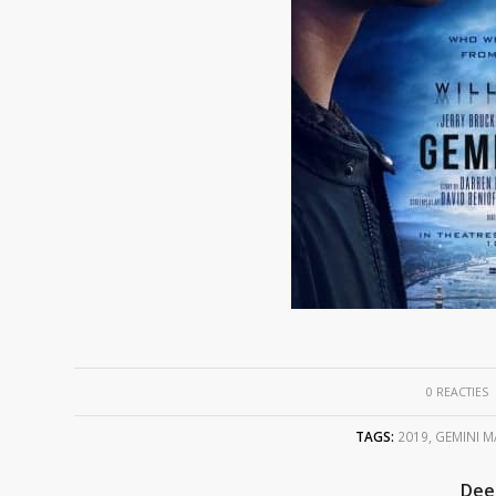
/
0 REACTIES
TAGS:
2019
,
GEMINI 
Deel