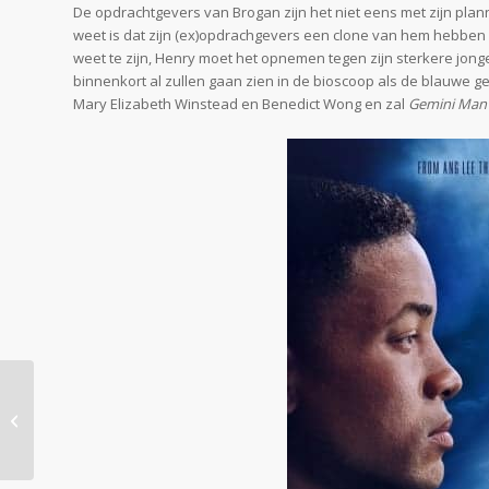
De opdrachtgevers van Brogan zijn het niet eens met zijn plan
weet is dat zijn (ex)opdrachgevers een clone van hem hebben
weet te zijn, Henry moet het opnemen tegen zijn sterkere jonge
binnenkort al zullen gaan zien in de bioscoop als de blauwe g
Mary Elizabeth Winstead en Benedict Wong en zal
Gemini Man
Final Trailer Godzilla:
King of the Monsters
een Verwoestend
Avontuur