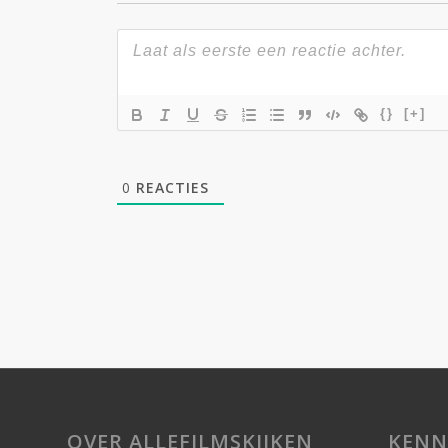
{}
[+]
0
REACTIES
OVER ALLEFILMSKIJKEN
KENN