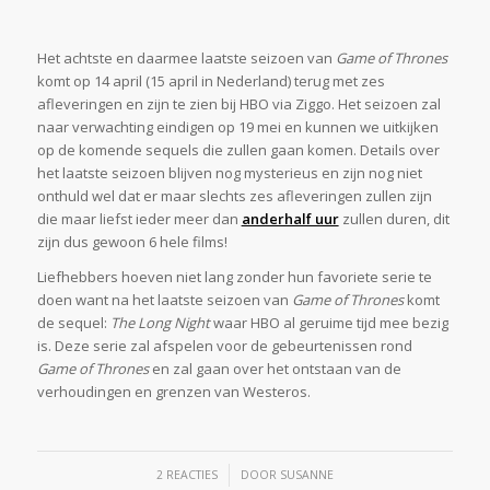
Het achtste en daarmee laatste seizoen van
Game of Thrones
komt op 14 april (15 april in Nederland) terug met zes
afleveringen en zijn te zien bij HBO via Ziggo. Het seizoen zal
naar verwachting eindigen op 19 mei en kunnen we uitkijken
op de komende sequels die zullen gaan komen. Details over
het laatste seizoen blijven nog mysterieus en zijn nog niet
onthuld wel dat er maar slechts zes afleveringen zullen zijn
die maar liefst ieder meer dan
anderhalf uur
zullen duren, dit
zijn dus gewoon 6 hele films!
Liefhebbers hoeven niet lang zonder hun favoriete serie te
doen want na het laatste seizoen van
Game of Thrones
komt
de sequel:
The Long Night
waar HBO al geruime tijd mee bezig
is. Deze serie zal afspelen voor de gebeurtenissen rond
Game of Thrones
en zal gaan over het ontstaan van de
verhoudingen en grenzen van Westeros.
/
2 REACTIES
DOOR
SUSANNE