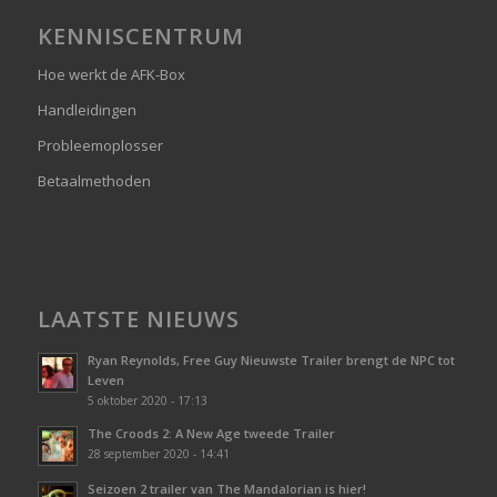
KENNISCENTRUM
Hoe werkt de AFK-Box
Handleidingen
Probleemoplosser
Betaalmethoden
LAATSTE NIEUWS
Ryan Reynolds, Free Guy Nieuwste Trailer brengt de NPC tot
Leven
5 oktober 2020 - 17:13
The Croods 2: A New Age tweede Trailer
28 september 2020 - 14:41
Seizoen 2 trailer van The Mandalorian is hier!