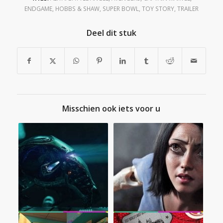
ENDGAME
,
HOBBS & SHAW
,
SUPER BOWL
,
TOY STORY
,
TRAILER
Deel dit stuk
Misschien ook iets voor u