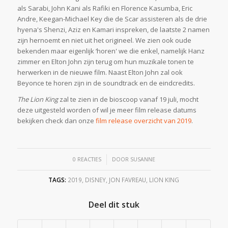
als Sarabi, John Kani als Rafiki en Florence Kasumba, Eric
Andre, Keegan-Michael Key die de Scar assisteren als de drie
hyena's Shenzi, Aziz en Kamari inspreken, de laatste 2 namen
zijn hernoemt en niet uit het origineel. We zien ook oude
bekenden maar eigenlijk ‘horen' we die enkel, namelijk Hanz
zimmer en Elton John zijn terug om hun muzikale tonen te
herwerken in de nieuwe film. Naast Elton John zal ook
Beyonce te horen zijn in de soundtrack en de eindcredits.
The Lion King
zal te zien in de bioscoop vanaf 19 juli, mocht
deze uitgesteld worden of wil je meer film release datums
bekijken check dan onze
film release overzicht van 2019
.
/
0 REACTIES
DOOR
SUSANNE
TAGS:
2019
,
DISNEY
,
JON FAVREAU
,
LION KING
Deel dit stuk