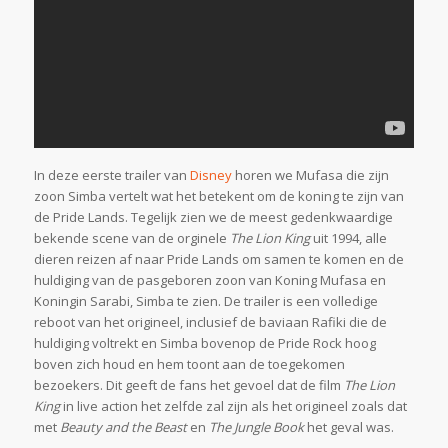
In deze eerste trailer van
Disney
horen we Mufasa die zijn
zoon Simba vertelt wat het betekent om de koning te zijn van
de Pride Lands. Tegelijk zien we de meest gedenkwaardige
bekende scene van de orginele
The Lion King
uit 1994, alle
dieren reizen af naar Pride Lands om samen te komen en de
huldiging van de pasgeboren zoon van Koning Mufasa en
Koningin Sarabi, Simba te zien. De trailer is een volledige
reboot van het origineel, inclusief de baviaan Rafiki die de
huldiging voltrekt en Simba bovenop de Pride Rock hoog
boven zich houd en hem toont aan de toegekomen
bezoekers. Dit geeft de fans het gevoel dat de film
The Lion
King
in live action het zelfde zal zijn als het origineel zoals dat
met
Beauty and the Beast
en
The Jungle Book
het geval was.