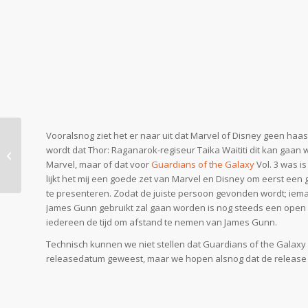
Vooralsnog ziet het er naar uit dat Marvel of Disney geen h
wordt dat Thor: Raganarok-regiseur Taika Waititi dit kan gaan
De Film / Serie Tips #52
Marvel, maar of dat voor
Guardians of the Galaxy
Vol. 3 was i
lijkt het mij een goede zet van Marvel en Disney om eerst een
te presenteren. Zodat de juiste persoon gevonden wordt; ieman
James Gunn gebruikt zal gaan worden is nog steeds een open 
iedereen de tijd om afstand te nemen van James Gunn.
Technisch kunnen we niet stellen dat Guardians of the Galaxy Vol
releasedatum geweest, maar we hopen alsnog dat de release 