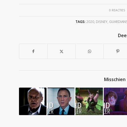
/
0 REACTIES
TAGS:
2020
,
DISNEY
,
GUARDIANS
Deel
Misschien 