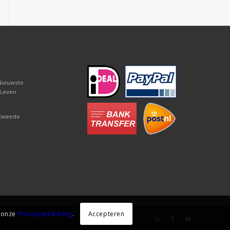
Nieuwste
 Leven
 tweede
Accepteren
e onze
Privacyverklaring
.