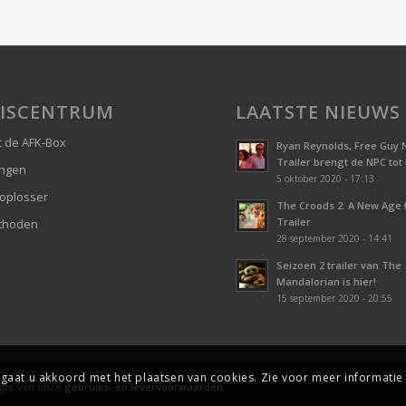
ISCENTRUM
LAATSTE NIEUWS
 de AFK-Box
Ryan Reynolds, Free Guy 
Trailer brengt de NPC tot
ingen
5 oktober 2020 - 17:13
oplosser
The Croods 2: A New Age
Trailer
thoden
28 september 2020 - 14:41
Seizoen 2 trailer van The
Mandalorian is hier!
15 september 2020 - 20:55
gaat u akkoord met het plaatsen van cookies. Zie voor meer informati
ogte van onze
gebruiks- en levervoorwaarden
.