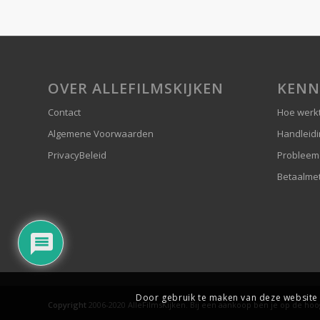
OVER ALLEFILMSKIJKEN
KENN
Contact
Hoe werkt
Algemene Voorwaarden
Handleid
PrivacyBeleid
Probleem
Betaalme
Door gebruik te maken van deze website 
Copyright
2006-2020 AlleFilmsKijken. Bij een aankoop ben je op de ho