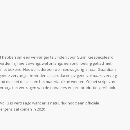
aast hebben om een vervanger te vinden voor Gunn. Gespeculeerd
 worden hij heeft overigs wel onlangs een ontmoeting gehad met
s niet bekend. Hoewel iedereen wel nieuwsgierig is naar Guardians
 goede vervanger te vinden als producer ipv geen volmaakt vervolg
d die met de cast en het materiaal kan werken. Of het script van
vraag. Het vertragen van de opnames en pre-productie geeft ook
. 3 is vertraagd want er is natuurlijk nooit een officiële
ergens zal komen in 2020