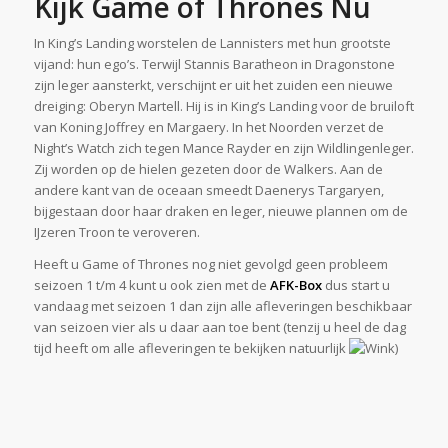
Kijk Game of Thrones Nu
In King’s Landing worstelen de Lannisters met hun grootste
vijand: hun ego’s. Terwijl Stannis Baratheon in Dragonstone
zijn leger aansterkt, verschijnt er uit het zuiden een nieuwe
dreiging: Oberyn Martell. Hij is in King’s Landing voor de bruiloft
van Koning Joffrey en Margaery. In het Noorden verzet de
Night’s Watch zich tegen Mance Rayder en zijn Wildlingenleger.
Zij worden op de hielen gezeten door de Walkers. Aan de
andere kant van de oceaan smeedt Daenerys Targaryen,
bijgestaan door haar draken en leger, nieuwe plannen om de
IJzeren Troon te veroveren.
Heeft u Game of Thrones nog niet gevolgd geen probleem
seizoen 1 t/m 4 kunt u ook zien met de
AFK-Box
dus start u
vandaag met seizoen 1 dan zijn alle afleveringen beschikbaar
van seizoen vier als u daar aan toe bent (tenzij u heel de dag
tijd heeft om alle afleveringen te bekijken natuurlijk
)