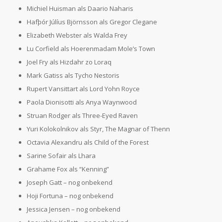
Michiel Huisman als Daario Naharis
Hafþór Júlíus Björnsson als Gregor Clegane
Elizabeth Webster als Walda Frey
Lu Corfield als Hoerenmadam Mole’s Town
Joel Fry als Hizdahr zo Loraq
Mark Gatiss als Tycho Nestoris
Rupert Vansittart als Lord Yohn Royce
Paola Dionisotti als Anya Waynwood
Struan Rodger als Three-Eyed Raven
Yuri Kolokolnikov als Styr, The Magnar of Thenn
Octavia Alexandru als Child of the Forest
Sarine Sofair als Lhara
Grahame Fox als “Kenning”
Joseph Gatt – nog onbekend
Hoji Fortuna – nog onbekend
Jessica Jensen – nog onbekend