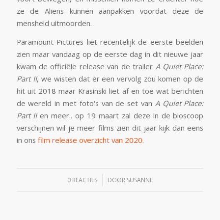
ze de Aliens kunnen aanpakken voordat deze de
mensheid uitmoorden.
Paramount Pictures liet recentelijk de eerste beelden
zien maar vandaag op de eerste dag in dit nieuwe jaar
kwam de officiële release van de trailer
A Quiet Place:
Part II
, we wisten dat er een vervolg zou komen op de
hit uit 2018 maar Krasinski liet af en toe wat berichten
de wereld in met foto's van de set van
A Quiet Place:
Part II
en meer.. op 19 maart zal deze in de bioscoop
verschijnen wil je meer films zien dit jaar kijk dan eens
in ons
film release overzicht van 2020
.
/
0 REACTIES
DOOR
SUSANNE