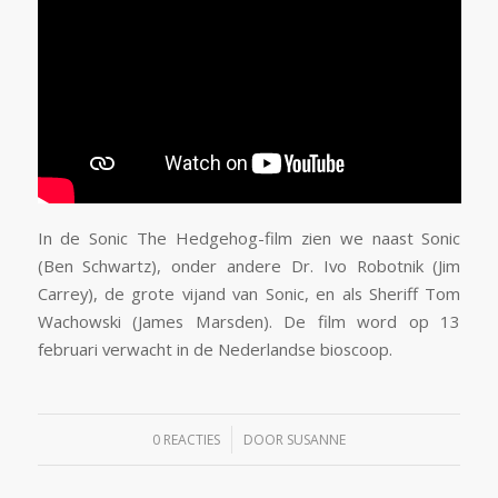
In de Sonic The Hedgehog-film zien we naast Sonic
(Ben Schwartz), onder andere Dr. Ivo Robotnik (Jim
Carrey), de grote vijand van Sonic, en als Sheriff Tom
Wachowski (James Marsden). De film word op 13
februari verwacht in de Nederlandse bioscoop.
/
0 REACTIES
DOOR
SUSANNE