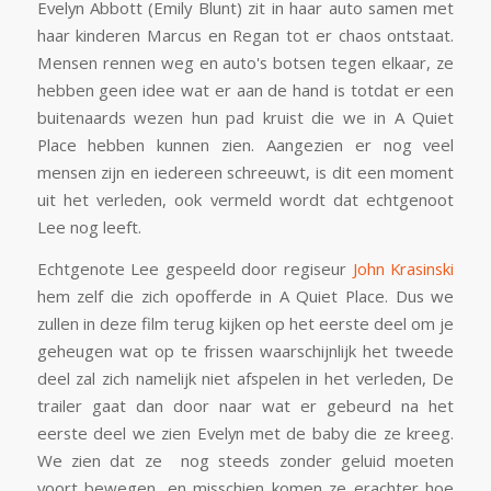
Evelyn Abbott (Emily Blunt) zit in haar auto samen met
haar kinderen Marcus en Regan tot er chaos ontstaat.
Mensen rennen weg en auto's botsen tegen elkaar, ze
hebben geen idee wat er aan de hand is totdat er een
buitenaards wezen hun pad kruist die we in A Quiet
Place hebben kunnen zien. Aangezien er nog veel
mensen zijn en iedereen schreeuwt, is dit een moment
uit het verleden, ook vermeld wordt dat echtgenoot
Lee nog leeft.
Echtgenote Lee gespeeld door regiseur
John Krasinski
hem zelf die zich opofferde in A Quiet Place. Dus we
zullen in deze film terug kijken op het eerste deel om je
geheugen wat op te frissen waarschijnlijk het tweede
deel zal zich namelijk niet afspelen in het verleden, De
trailer gaat dan door naar wat er gebeurd na het
eerste deel we zien Evelyn met de baby die ze kreeg.
We zien dat ze nog steeds zonder geluid moeten
voort bewegen, en misschien komen ze erachter hoe