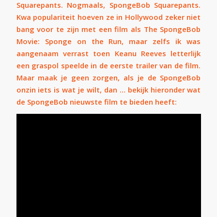
Squarepants. Nogmaals, SpongeBob Squarepants.
Kwa populariteit hoeven ze in Hollywood zeker niet
bang voor te zijn met een film als The SpongeBob
Movie: Sponge on the Run, maar zelfs ik was
aangenaam verrast toen
Keanu Reeves
letterlijk
een graspol speelde in de eerste trailer van de film.
Maar maak je geen zorgen, als je de SpongeBob
onzin iets is wat je wilt, dan … bekijk hieronder wat
de SpongeBob nieuwste film te bieden heeft: