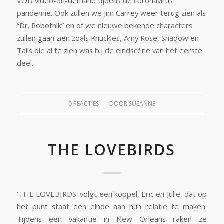
VOD video-on-demand tijdens de coronavirus
pandemie. Ook zullen we Jim Carrey weer terug zien als
“Dr. Robotnik” en of we nieuwe bekende characters
zullen gaan zien zoals Knuckles, Amy Rose, Shadow en
Tails die al te zien was bij de eindscène van het eerste
deel.
/
0 REACTIES
DOOR
SUSANNE
THE LOVEBIRDS
‘THE LOVEBIRDS' volgt een koppel, Eric en Julie, dat op
het punt staat een einde aan hun relatie te maken.
Tijdens een vakantie in New Orleans raken ze