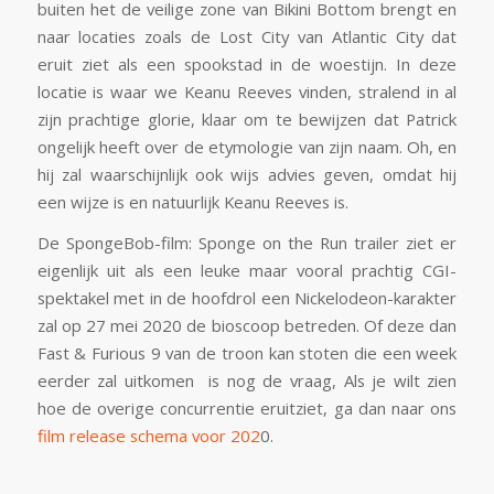
buiten het de veilige zone van Bikini Bottom brengt en
naar locaties zoals de Lost City van Atlantic City dat
eruit ziet als een spookstad in de woestijn. In deze
locatie is waar we Keanu Reeves vinden, stralend in al
zijn prachtige glorie, klaar om te bewijzen dat Patrick
ongelijk heeft over de etymologie van zijn naam. Oh, en
hij zal waarschijnlijk ook wijs advies geven, omdat hij
een wijze is en natuurlijk Keanu Reeves is.
De SpongeBob-film: Sponge on the Run trailer ziet er
eigenlijk uit als een leuke maar vooral prachtig CGI-
spektakel met in de hoofdrol een Nickelodeon-karakter
zal op 27 mei 2020 de bioscoop betreden. Of deze dan
Fast & Furious 9 van de troon kan stoten die een week
eerder zal uitkomen is nog de vraag, Als je wilt zien
hoe de overige concurrentie eruitziet, ga dan naar ons
film release schema voor 202
0.