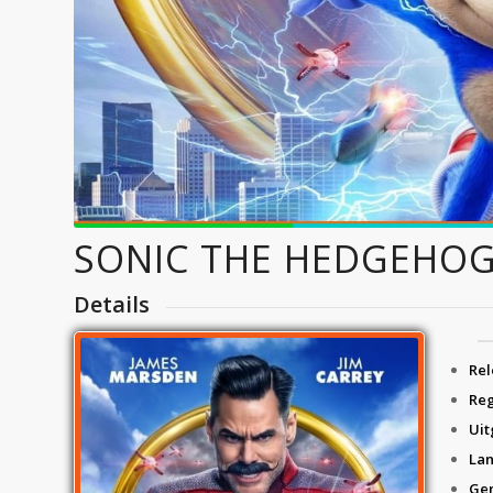
SONIC THE HEDGEHO
Details
Rel
Reg
Uit
Lan
Gen