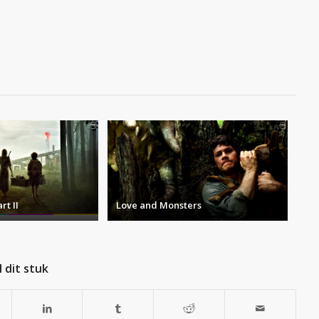
rt II
Love and Monsters
 dit stuk