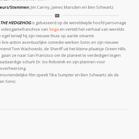
teurs/Stemmen:
Jim Carrey, James Marsden en Ben Schwartz
 THE HEDGEHOG
is gebaseerd op de wereldwijde hoofd personage
 videogamefranchise van
Sega
en vertelt het verhaal van werelds
 egel terwijl hij zijn nieuwe thuis op aarde omarmt.
e live-action avontuurlijke comedie werken Sonic en zijn nieuwe
riend Tom Wachowski, de Sheriff uit het kleine plaatsje Green Hills.
gaan ze naar San Francisco om de planeet te verdedigen tegen
aadaardige schurk Dr. Ivo Robotnik en zijn plannen voor
overheersing.
insvriendelijke film speelt Tika Sumpter en Ben Schwartz als de
an Sonic.