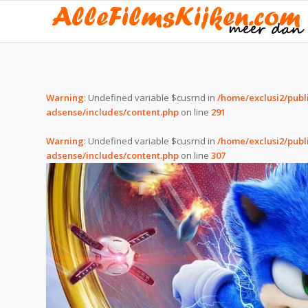
Warning
: Undefined variable $cusrnd in
/home/exclusi2/publ
adsense/includes/content.php
on line
291
Warning
: Undefined variable $cusrnd in
/home/exclusi2/publ
adsense/includes/content.php
on line
307