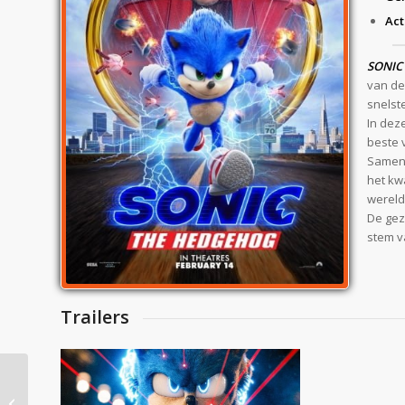
Ac
SONIC
van de
snelste
In dez
beste v
Samen 
het kw
wereld
De gez
stem v
Trailers
Nieuw Uiterlijk voor
Sonic in Nieuwe
Scoob!