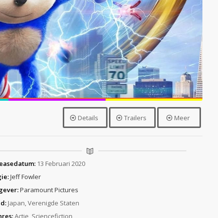
G
Details
Trailers
Meer
easedatum:
13 Februari 2020
ie:
Jeff Fowler
gever:
Paramount Pictures
d:
Japan, Verenigde Staten
res:
Actie, Sciencefiction