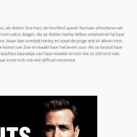
on, als dokter Zoe Hart, de hoofdrol speelt. Na haar afstuderen wil
oom valt in duigen. Als ze dokter Harley Wilkes ontmoet en hij haar
s. Maar dan overlijdt Harley en staat de jonge arts er alleen voor.
t de komst van Zoe en maakt haar het leven zuur. Als ze besluit haar
verwachtse bezoekje van haar moeder ervoor dat ze zich toch niet
 maar soms toch ook wel
difficult moments
!