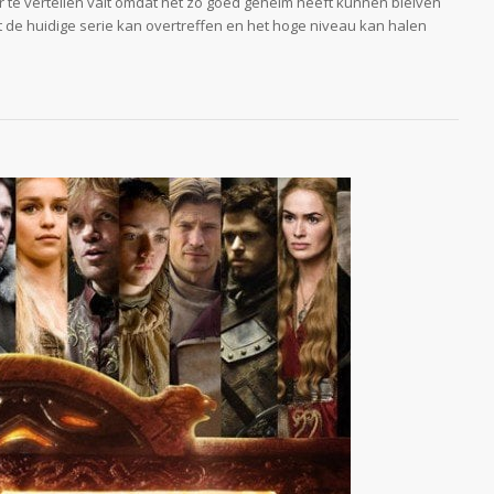
er te vertellen valt omdat het zo goed geheim heeft kunnen bleiven
it de huidige serie kan overtreffen en het hoge niveau kan halen