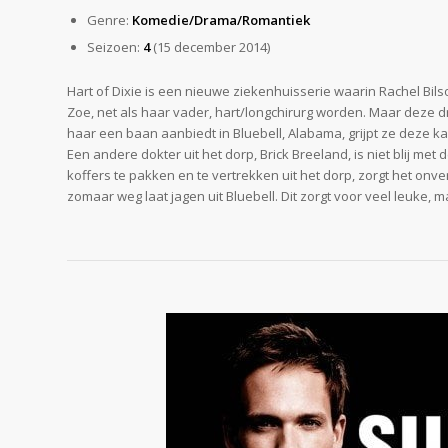
Genre:
Komedie/Drama/Romantiek
Seizoen:
4
(15 december 2014)
Hart of Dixie is een nieuwe ziekenhuisserie waarin Rachel Bils
Zoe, net als haar vader, hart/longchirurg worden. Maar deze dr
haar een baan aanbiedt in Bluebell, Alabama, grijpt ze deze kan
Een andere dokter uit het dorp, Brick Breeland, is niet blij me
koffers te pakken en te vertrekken uit het dorp, zorgt het on
zomaar weg laat jagen uit Bluebell. Dit zorgt voor veel leuke,