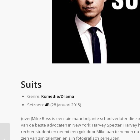
Suits
Genre:
Komedie/Drama
Seizoen:
4B
(28 januari 2015)
(over)Mike Ross is een luie maar briljante schoolverlater die z
van de beste advocaten in New York: Harvey Specter. Harvey 
rechtenstudent en neemt een gok door Mike aan te nemen na
De Vakantie tips en
zien van zijn talenten en zijn fotografisch geheugen.