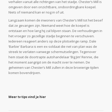
verhalen vanuit alle richtingen van het stadje. Chester’s Mill is
omgeven door een onzichtbare, ondoordringbare koepel.
Niets of niemand kan er nog in of uit.
Langzaam komen de inwoners van Chester’s Mill tot het besef
dat ze gevangen zijn. Niemand weet hoe de koepel is
ontstaan en hoe lang hij zal blijven staan. De verhoudingen in
het vroeger zo gezellige stadje beginnen te verschuiven.
Iedereen reageert anders op deze plotselinge ramp. Dale
‘Barbie' Barbara is een ex-soldaat die net van plan was de
streek te verlaten vanwege schermutselingen. Tegenover
hem staat de doortrapte autohandelaar ‘Big Jim’ Rennie, die
het moment aangrijpt om de macht over te nemen. De
geheimen van Chester’s Mill zullen in deze broeierige tijden
komen bovendrijven.
Meer tv tips vind je hier