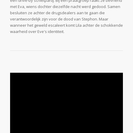
een drive-by schietpartij. Bij een praatgroep raakt ze bevriend
met Eva, wiens dochter diezelfde nacht werd gedood. Samen
besluiten ze achter de drugsdealers aan te gaan die
verantwoordelijk zijn voor de dood van Stephon. Maar
wanneer het geweld escaleert komt Lila achter de schokkende
waarheid over Eve's identiteit.