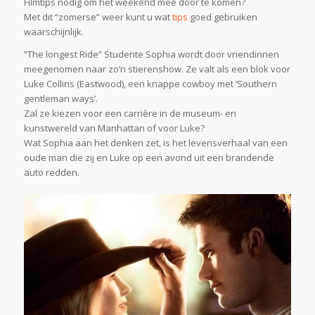
Filmtips nodig om het weekend mee door te komen?
Met dit “zomerse” weer kunt u wat
tips
goed gebruiken
waarschijnlijk.
“The longest Ride” Studente Sophia wordt door vriendinnen
meegenomen naar zo’n stierenshow. Ze valt als een blok voor
Luke Collins (Eastwood), een knappe cowboy met ‘Southern
gentleman ways’.
Zal ze kiezen voor een carrière in de museum- en
kunstwereld van Manhattan of voor Luke?
Wat Sophia aan het denken zet, is het levensverhaal van een
oude man die zij en Luke op een avond uit een brandende
auto redden.