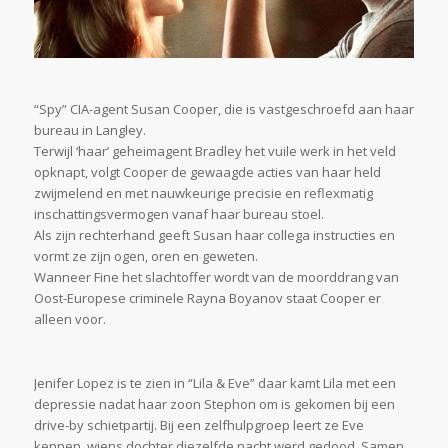
“Spy” CIA-agent Susan Cooper, die is vastgeschroefd aan haar
bureau in Langley.
Terwijl ‘haar’ geheimagent Bradley het vuile werk in het veld
opknapt, volgt Cooper de gewaagde acties van haar held
zwijmelend en met nauwkeurige precisie en reflexmatig
inschattingsvermogen vanaf haar bureau stoel.
Als zijn rechterhand geeft Susan haar collega instructies en
vormt ze zijn ogen, oren en geweten.
Wanneer Fine het slachtoffer wordt van de moorddrang van
Oost-Europese criminele Rayna Boyanov staat Cooper er
alleen voor.
Jenifer Lopez is te zien in
“Lila & Eve” daar
kamt Lila met een
depressie nadat haar zoon Stephon om is gekomen bij een
drive-by schietpartij. Bij een zelfhulpgroep leert ze Eve
kennen, wiens dochter diezelfde nacht werd gedood. Samen