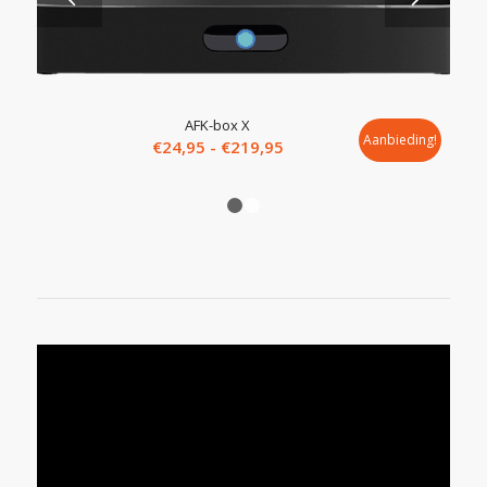
5.00
AFK-box X
Aanbieding!
Prijsklasse:
€
24,95
-
€
219,95
€24,95
tot
1
2
€219,95