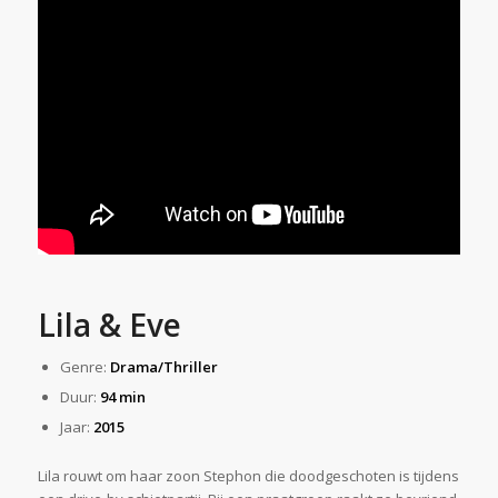
Lila & Eve
Genre:
Drama/Thriller
Duur:
94 min
Jaar:
2015
Lila rouwt om haar zoon Stephon die doodgeschoten is tijdens