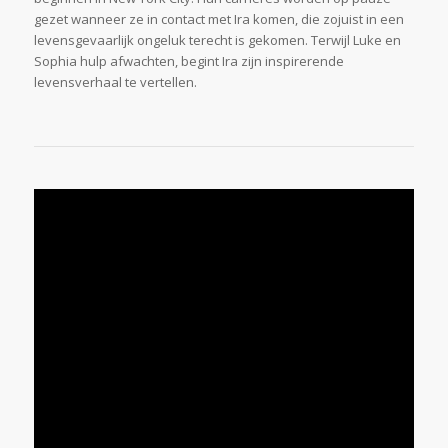
gezet wanneer ze in contact met Ira komen, die zojuist in een
levensgevaarlijk ongeluk terecht is gekomen. Terwijl Luke en
Sophia hulp afwachten, begint Ira zijn inspirerende
levensverhaal te vertellen.