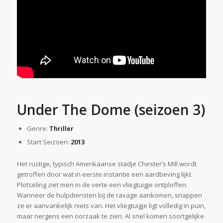
Under The Dome (seizoen 3)
Genre:
Thriller
Start Seizoen:
2013
Het rustige, typisch Amerikaanse stadje Chester’s Mill wordt
getroffen door wat in eerste instantie een aardbeving lijkt.
Plotseling ziet men in de verte een vliegtuigje ontploffen.
Wanneer de hulpdiensten bij de ravage aankomen, snappen
ze er aanvankelijk niets van. Het vliegtuigje ligt volledig in puin,
maar nergens een oorzaak te zien. Al snel komen soortgelijke