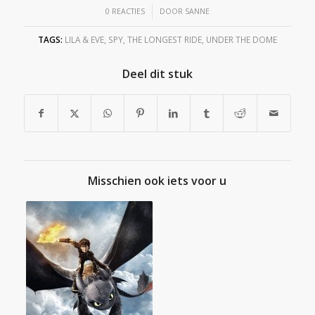
/
0 REACTIES
DOOR
SANNE
TAGS:
LILA & EVE
,
SPY
,
THE LONGEST RIDE
,
UNDER THE DOME
Deel dit stuk
Misschien ook iets voor u