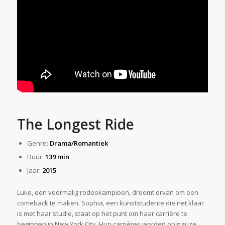
The Longest Ride
Genre:
Drama/Romantiek
Duur:
139 min
Jaar:
2015
Luke, een voormalig rodeokampioen, droomt ervan om een
comeback te maken. Sophia, een kunststudente die net klaar
is met haar studie, staat op het punt om haar carrière te
beginnen in New York City. Hun carrières worden op pauze