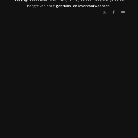
hoogte van onze
gebruiks- en levervoorwaarden
.