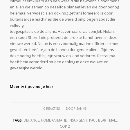
introduceert kijkers aan een wereld die bewoont is door mens
en alien die samen op dezelfde planeet leven die door oorlog
helemaal verwoest is en ook nog getransformeerd is door
buitenaardse machines die de wereld omploegen zodat die
volledig
toegespitst is op de aliens. Het verhaal draait om Jeb Nolan,
een soort Sherrif die probeert de orde te handhaven in deze
nieuwe wereld. Nolan is een voormalig marine officier die mee
gevochten heeft tegen de binnen dringende aliens. Tijdens
deze oorlog heeft hij zijn vrouw en kind verloren. Dit trauma
heeft hem veranderd tot een eenling in deze nieuwe en
gevaarlijke wereld…
Meer tv tips vind je hier
/
0 REACTIES
DOOR
SANNE
TAGS:
DEFIANCE
,
HOME ANIMATIE
,
INSURGENT
,
PAUL BLART MALL
COP 2