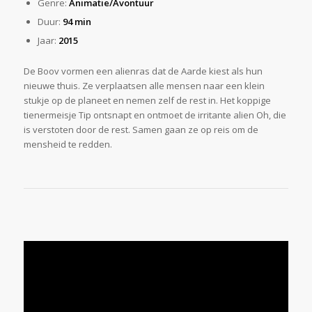
Genre:
Animatie/Avontuur
Duur:
94 min
Jaar:
2015
De Boov vormen een alienras dat de Aarde kiest als hun
nieuwe thuis. Ze verplaatsen alle mensen naar een klein
stukje op de planeet en nemen zelf de rest in. Het koppige
tienermeisje Tip ontsnapt en ontmoet de irritante alien Oh, die
is verstoten door de rest. Samen gaan ze op reis om de
mensheid te redden.