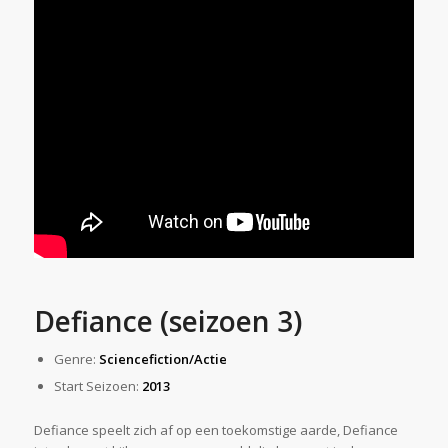
Defiance (seizoen 3)
Genre:
Sciencefiction/Actie
Start Seizoen:
2013
Defiance speelt zich af op een toekomstige aarde, Defiance