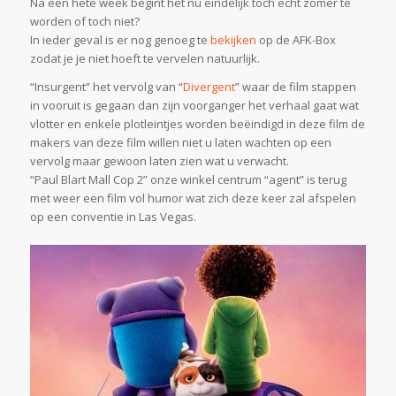
Na een hete week begint het nu eindelijk toch echt zomer te
worden of toch niet?
In ieder geval is er nog genoeg te
bekijken
op de AFK-Box
zodat je je niet hoeft te vervelen natuurlijk.
“Insurgent” het vervolg van “
Divergent
” waar de film stappen
in vooruit is gegaan dan zijn voorganger het verhaal gaat wat
vlotter en enkele plotleintjes worden beëindigd in deze film de
makers van deze film willen niet u laten wachten op een
vervolg maar gewoon laten zien wat u verwacht.
“Paul Blart Mall Cop 2” onze winkel centrum “agent” is terug
met weer een film vol humor wat zich deze keer zal afspelen
op een conventie in Las Vegas.