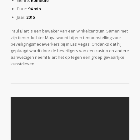
Genre:
Komedie
Duur:
94 min
Jaar:
2015
Paul Blart is een bewaker van een winkelcentrum. Samen met
zijn tienerdochter Maya woont hij een tentoonstelling voor
beveiligingsmedewerkers bij in Las Vegas. Ondanks dat hij
geplaagd wordt door de beveiligers van een casino en andere
aanwezigen neemt Blart het op tegen een groep gevaarlijke
kunstdieven.