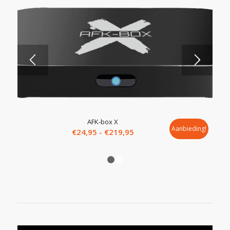
5.00
AFK-box X
Aanbieding!
Prijsklasse:
€
24,95
-
€
219,95
€24,95
tot
1
2
€219,95