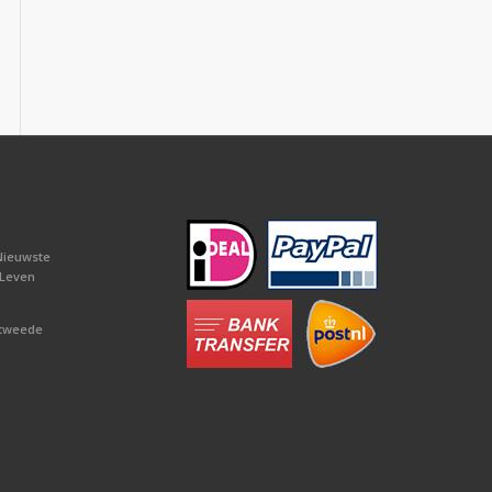
Nieuwste
 Leven
 tweede