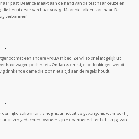
ij haar past. Beatrice maakt aan de hand van de test haar keuze en
, die het uiterste van haar vraagt. Maar niet alleen van haar. De
uwig verbannen?
genoot met een andere vrouw in bed. Ze wil zo snel mogelijk uit
eer haar wagen pech heeft. Ondanks ernstige bedenkingen wendt
g drinkende dame die zich niet altijd aan de regels houdt.
r een rijke zakenman, is nog maar net uit de gevangenis wanneer hij
n in zijn gedachten. Waneer zijn ex-partner echter lucht krijgt van