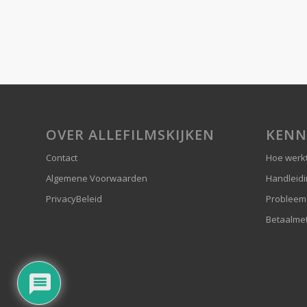
OVER ALLEFILMSKIJKEN
KENN
Contact
Hoe werkt
Algemene Voorwaarden
Handleid
PrivacyBeleid
Probleem
Betaalme