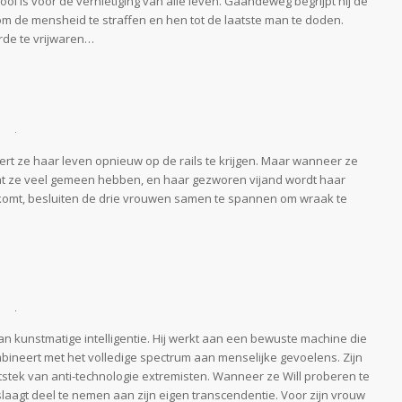
l is voor de vernietiging van alle leven. Gaandeweg begrijpt hij de
m de mensheid te straffen en hen tot de laatste man te doden.
rde te vrijwaren…
rt ze haar leven opnieuw op de rails te krijgen. Maar wanneer ze
 dat ze veel gemeen hebben, en haar gezworen vijand wordt haar
 komt, besluiten de drie vrouwen samen te spannen om wraak te
van kunstmatige intelligentie. Hij werkt aan een bewuste machine die
ombineert met het volledige spectrum aan menselijke gevoelens. Zijn
stek van anti-technologie extremisten. Wanneer ze Will proberen te
slaagt deel te nemen aan zijn eigen transcendentie. Voor zijn vrouw