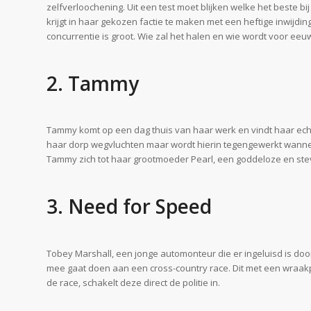
zelfverloochening. Uit een test moet blijken welke het beste b
krijgt in haar gekozen factie te maken met een heftige inwijding
concurrentie is groot. Wie zal het halen en wie wordt voor ee
2. Tammy
Tammy komt op een dag thuis van haar werk en vindt haar echt
haar dorp wegvluchten maar wordt hierin tegengewerkt wann
Tammy zich tot haar grootmoeder Pearl, een goddeloze en stevi
3. Need for Speed
Tobey Marshall, een jonge automonteur die er ingeluisd is doo
mee gaat doen aan een cross-country race. Dit met een wraakpla
de race, schakelt deze direct de politie in.