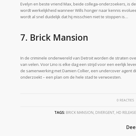
Evelyn en beste vriend Max, beide collega-onderzoekers, is de
wordt werkelijkheid wanneer Wills honger naar kennis evoluee
wordt al snel duidelijk dat hij misschien niet te stoppen is…
7. Brick Mansion
In de criminele onderwereld van Detroit worden de straten ov
van velen. Voor Lino is elke dag een strijd voor een eerlijk lev
de samenwerking met Damien Collier, een undercover agent di
onderzoekt – een plan om de hele stad te verwoesten.
/
0 REACTIES
TAGS:
BRICK MANSION
,
DIVERGENT
,
HD RELEASE
Deel