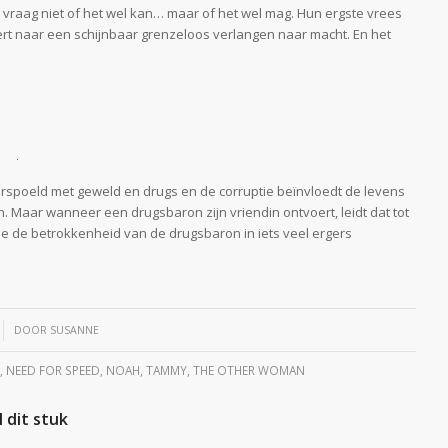
 vraag niet of het wel kan… maar of het wel mag. Hun ergste vrees
rt naar een schijnbaar grenzeloos verlangen naar macht. En het
erspoeld met geweld en drugs en de corruptie beïnvloedt de levens
en. Maar wanneer een drugsbaron zijn vriendin ontvoert, leidt dat tot
e de betrokkenheid van de drugsbaron in iets veel ergers
DOOR
SUSANNE
,
NEED FOR SPEED
,
NOAH
,
TAMMY
,
THE OTHER WOMAN
 dit stuk