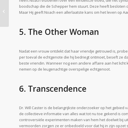
heeft Noach visioenen over een eindeloze vloed, die het symboo
boodschap die de Schepper hem stuurt. Deze heeft besloten o
De Crime-Series top 5
Maar Hij geeft Noach een allerlaatste kans om het leven op Aa
5. The Other Woman
Nadat een vrouw ontdekt dat haar vriendje getrouwd is, probee
per toeval de echtgenote die hij bedriegt ontmoet, beseft ze
beste vriendin. Wanneer nog een andere affaire aan het licht
nemen op de leugenachtige overspelige echtgenoot.
6. Transcendence
Dr. Will Caster is de belangrijkste onderzoeker op het gebied 
de collectieve informatie van alles wat tot nu toe gekend is c
controversiële experimenten maken van hem het doelwit bij uit
vermoorden zorgen ze er onbedoeld voor dat hij in zijn opzet 