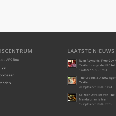
ISCENTRUM
LAATSTE NIEUWS
 de AFK-Box
Ryan Reynolds, Free Guy 
Trailer brengt de NPC tot
ingen
5 oktober 2020 - 17:13
oplosser
The Croods 2: A New Age
Trailer
thoden
28 september 2020 - 14:41
Seizoen 2 trailer van The
Mandalorian is hier!
15 september 2020 - 20:55