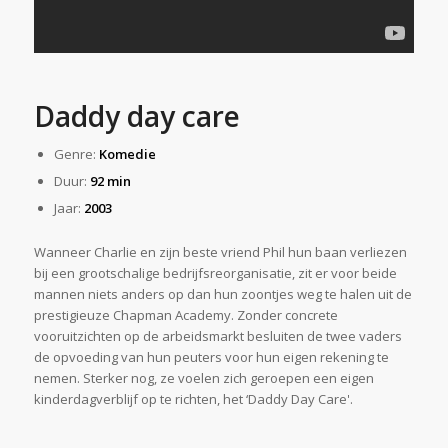
Daddy day care
Genre:
Komedie
Duur:
92 min
Jaar:
2003
Wanneer Charlie en zijn beste vriend Phil hun baan verliezen
bij een grootschalige bedrijfsreorganisatie, zit er voor beide
mannen niets anders op dan hun zoontjes weg te halen uit de
prestigieuze Chapman Academy. Zonder concrete
vooruitzichten op de arbeidsmarkt besluiten de twee vaders
de opvoeding van hun peuters voor hun eigen rekening te
nemen. Sterker nog, ze voelen zich geroepen een eigen
kinderdagverblijf op te richten, het ‘Daddy Day Care'.