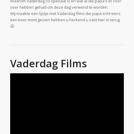
Waarom Vaderdag zo speciaal is en wat al die papa's er voor
over hebben gehad om deze dag verwend te worden.
Wij maakte een lijstje met Vaderdag films die papa echt eens
een keer moet gezien hebben u herkend u vast hier in terug
😛
Vaderdag Films