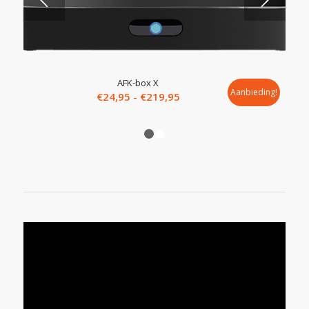
5.00
AFK-box X
Aanbieding!
Prijsklasse:
€
24,95
-
€
219,95
€24,95
tot
1
2
€219,95