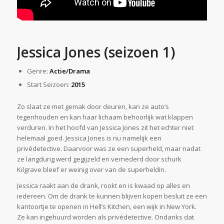
Jessica Jones (seizoen 1)
Genre:
Actie/Drama
Start Seizoen:
2015
Zo slaat ze met gemak door deuren, kan ze auto’s
tegenhouden en kan haar lichaam behoorlijk wat klappen
verduren. In het hoofd van Jessica Jones zit het echter niet
helemaal goed. Jessica Jones is nu namelijk een
privédetective. Daarvoor was ze een superheld, maar nadat
ze langdurig werd gegijzeld en vernederd door schurk
Kilgrave bleef er weinig over van de superheldin.
Jessica raakt aan de drank, rookt en is kwaad op alles en
iedereen. Om de drank te kunnen blijven kopen besluit ze een
kantoortje te openen in Hell’s Kitchen, een wijk in New York.
Ze kan ingehuurd worden als privédetective. Ondanks dat