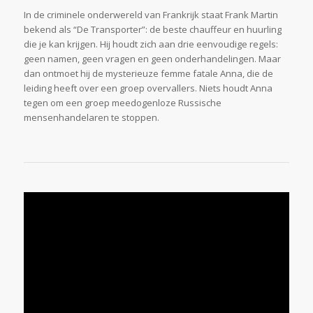
In de criminele onderwereld van Frankrijk staat Frank Martin
bekend als “De Transporter”: de beste chauffeur en huurling
die je kan krijgen. Hij houdt zich aan drie eenvoudige regels:
geen namen, geen vragen en geen onderhandelingen. Maar
dan ontmoet hij de mysterieuze femme fatale Anna, die de
leiding heeft over een groep overvallers. Niets houdt Anna
tegen om een groep meedogenloze Russische
mensenhandelaren te stoppen.