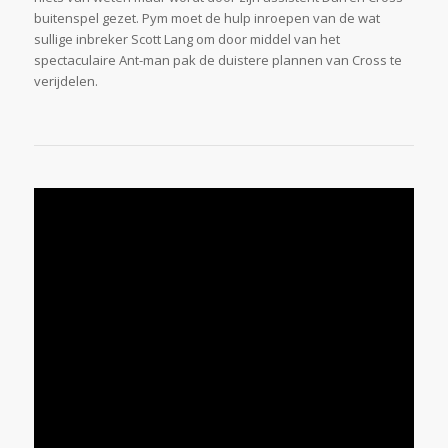
buitenspel gezet. Pym moet de hulp inroepen van de wat
sullige inbreker Scott Lang om door middel van het
spectaculaire Ant-man pak de duistere plannen van Cross te
verijdelen.