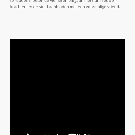
te redden moeten de vier leren omgaan met hun nieuwe
krachten en de strijd aanbinden met een voormalige vriend.