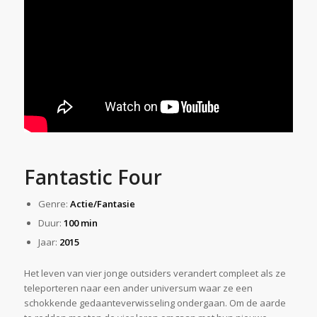
Fantastic Four
Genre:
Actie/Fantasie
Duur:
100 min
Jaar:
2015
Het leven van vier jonge outsiders verandert compleet als ze
teleporteren naar een ander universum waar ze een
schokkende gedaanteverwisseling ondergaan. Om de aarde