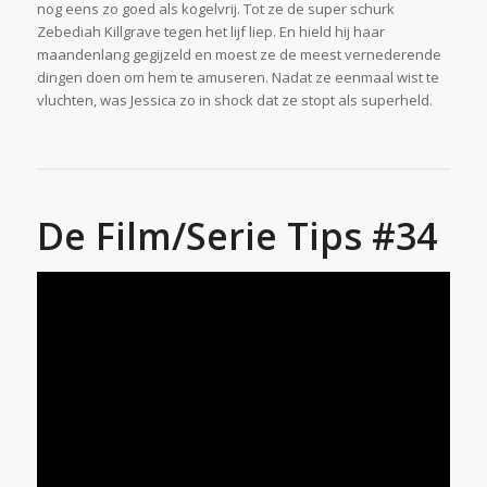
nog eens zo goed als kogelvrij. Tot ze de super schurk
Zebediah Killgrave tegen het lijf liep. En hield hij haar
maandenlang gegijzeld en moest ze de meest vernederende
dingen doen om hem te amuseren. Nadat ze eenmaal wist te
vluchten, was Jessica zo in shock dat ze stopt als superheld.
De Film/Serie Tips #34