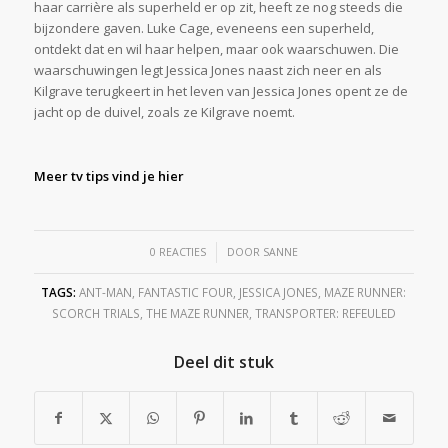
haar carrière als superheld er op zit, heeft ze nog steeds die
bijzondere gaven. Luke Cage, eveneens een superheld,
ontdekt dat en wil haar helpen, maar ook waarschuwen. Die
waarschuwingen legt Jessica Jones naast zich neer en als
Kilgrave terugkeert in het leven van Jessica Jones opent ze de
jacht op de duivel, zoals ze Kilgrave noemt.
Meer tv tips vind je hier
/
0 REACTIES
DOOR
SANNE
TAGS:
ANT-MAN
,
FANTASTIC FOUR
,
JESSICA JONES
,
MAZE RUNNER:
SCORCH TRIALS
,
THE MAZE RUNNER
,
TRANSPORTER: REFEULED
Deel dit stuk