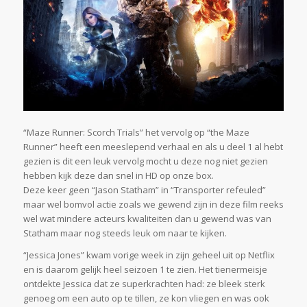
“Maze Runner: Scorch Trials” het vervolg op “the Maze
Runner” heeft een meeslepend verhaal en als u deel 1 al hebt
gezien is dit een leuk vervolg mocht u deze nog niet gezien
hebben kijk deze dan snel in HD op onze box.
Deze keer geen “Jason Statham” in “Transporter refeuled”
maar wel bomvol actie zoals we gewend zijn in deze film reeks
wel wat mindere acteurs kwaliteiten dan u gewend was van
Statham maar nog steeds leuk om naar te kijken.
“Jessica Jones” kwam vorige week in zijn geheel uit op Netflix
en is daarom gelijk heel seizoen 1 te zien. Het tienermeisje
ontdekte Jessica dat ze superkrachten had: ze bleek sterk
genoeg om een auto op te tillen, ze kon vliegen en was ook