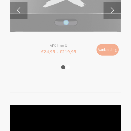
5.00
AFK-box X
Aanbieding!
Prijsklasse:
€
24,95
-
€
219,95
€24,95
tot
1
2
€219,95