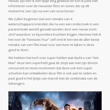
Helaas zijn ben ik een tijdje weg geweest en kon ik jullie niet
informeren over de nieuwste films en series die op dit
moment te zien zijn via een van onze boxen.
We zullen beginnen met een remake van 4
wetenschappers/vrienden die na een een onderzoek in een
paranormale wereld geraakt worden door een nieuw soort
strof waardoor ze bijzondere krachten krijgen. Hiermee heb ik
het over de “Fantastic Four” zelf vind ik het niet de aller beste
remake van een film maar voor een keer te kijken is deze
goed te doen.
We hebben het toch over super helden wat dacht u van “Ant-
Man” deze mini superheld gaat de strijd aan met zijn directe
concurrent en moet voorkomen dat deze ook mini super
schurken kan ontwikkelen deze film is ook aan te raden en
past goed in het lijstje van marvel met de combinatie van de
Advengers.