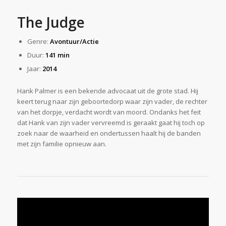
The Judge
Genre:
Avontuur/Actie
Duur:
141 min
Jaar:
2014
Hank Palmer is een bekende advocaat uit de grote stad. Hij
keert terug naar zijn geboortedorp waar zijn vader, de rechter
van het dorpje, verdacht wordt van moord. Ondanks het feit
dat Hank van zijn vader vervreemd is geraakt gaat hij toch op
zoek naar de waarheid en ondertussen haalt hij de banden
met zijn familie opnieuw aan.