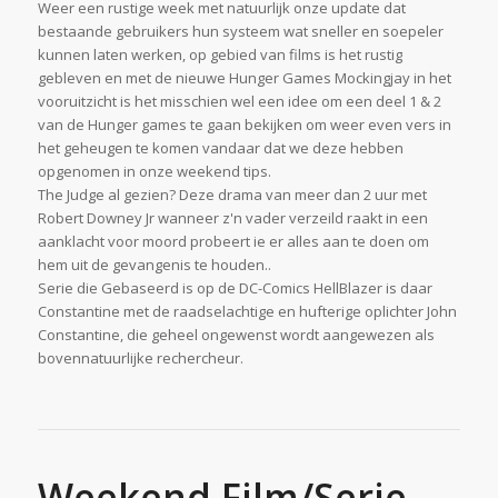
Weer een rustige week met natuurlijk onze update dat
bestaande gebruikers hun systeem wat sneller en soepeler
kunnen laten werken, op gebied van films is het rustig
gebleven en met de nieuwe Hunger Games Mockingjay in het
vooruitzicht is het misschien wel een idee om een deel 1 & 2
van de Hunger games te gaan bekijken om weer even vers in
het geheugen te komen vandaar dat we deze hebben
opgenomen in onze weekend tips.
The Judge al gezien? Deze drama van meer dan 2 uur met
Robert Downey Jr wanneer z'n vader verzeild raakt in een
aanklacht voor moord probeert ie er alles aan te doen om
hem uit de gevangenis te houden..
Serie die Gebaseerd is op de DC-Comics HellBlazer is daar
Constantine met de raadselachtige en hufterige oplichter John
Constantine, die geheel ongewenst wordt aangewezen als
bovennatuurlijke rechercheur.
Weekend Film/Serie