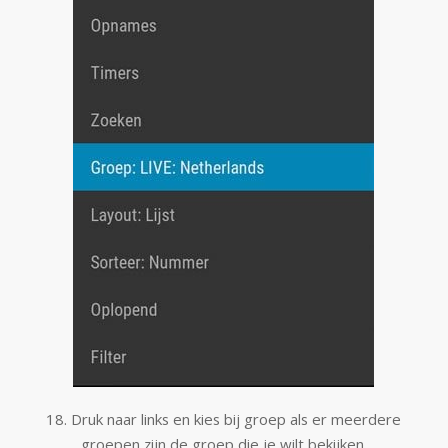
18. Druk naar links en kies bij groep als er meerdere
groepen zijn de groep die je wilt bekijken.