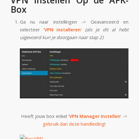
VPN Instellen Op de AFK-
Box
Ga nu naar instellingen -> Geavanceerd en
selecteer ‘
VPN installeren
‘
(als je dit al hebt
uigevoerd kun je doorgaan naar stap 2)
Heeft jouw box enkel ‘
VPN Manager Instellen
‘ ->
gebruik dan deze handleiding
!