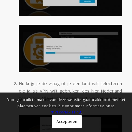
Nu krijg je de vraag of je een land wilt selecteren
die ja als VPN wilt gebruiken kies hier Nederland
zodat ook Aflevering gemist blijft werken wegens
Door gebruik te maken van deze website gaat u akkoord met het
NL ip.
plaatsen van cookies. Zie voor meer informatie onze
Privacyverklaring
.
Accepteren