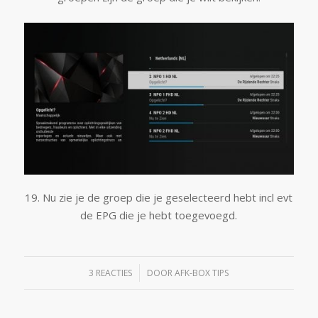
19. Nu zie je de groep die je geselecteerd hebt incl evt
de EPG die je hebt toegevoegd.
/
3 REACTIES
DOOR
AFK-BOX TIPS