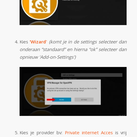
Kies
‘Wizard'
(komt je in de settings selecteer dan
onderaan “standaard” en hierna “ok” selecteer dan
opnieuw ‘Add-on-Settings')
Kies je provider bv:
Private internet Acces
is vrij