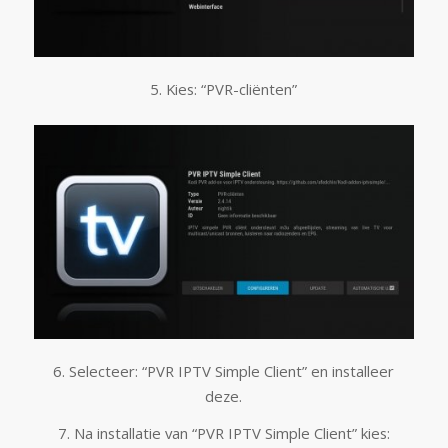
5. Kies: “PVR-cliënten”
6. Selecteer: “PVR IPTV Simple Client” en installeer
deze.
7. Na installatie van “PVR IPTV Simple Client” kies: