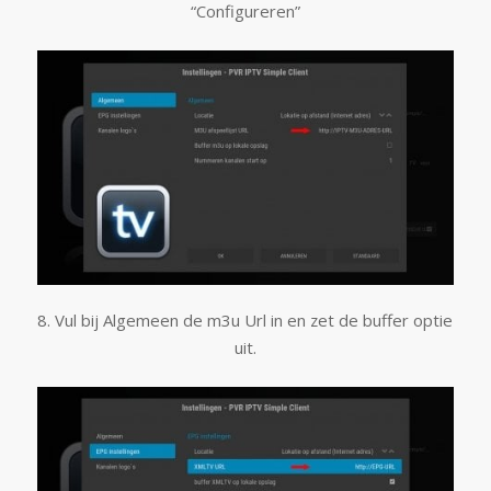
“Configureren”
8. Vul bij Algemeen de m3u Url in en zet de buffer optie
uit.