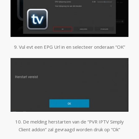
9. Vul evt een EPG Url in en selecteer onderaan “OK”
10. De melding herstarten van de “PVR IPTV Simply
Client addon” zal gevraagd worden druk op “Ok”