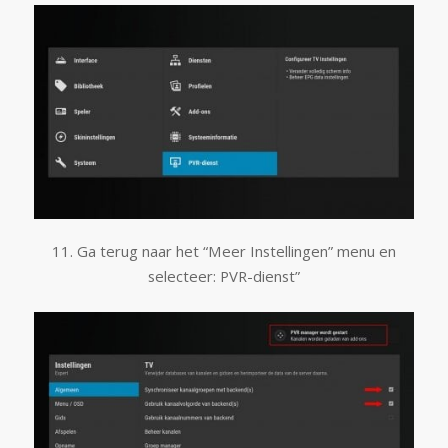
11. Ga terug naar het “Meer Instellingen” menu en
selecteer: PVR-dienst”