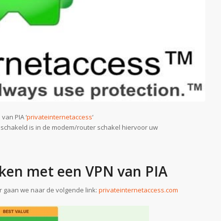
van PIA ‘
privateinternetaccess
‘
geschakeld is in de modem/router schakel hiervoor uw
ken met een VPN van PIA
r gaan we naar de volgende link:
privateinternetaccess.com