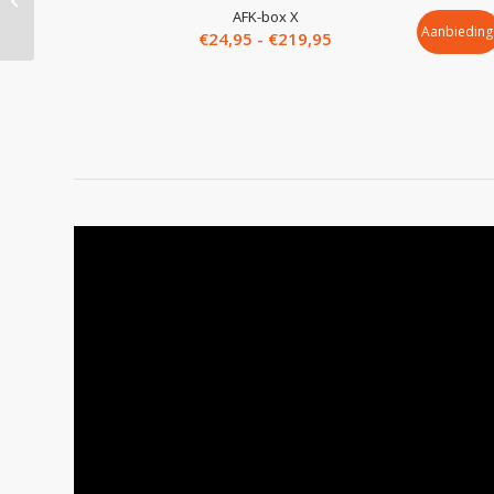
AFK-box X
Aanbieding
Prijsklasse:
€
24,95
-
€
219,95
€24,95
tot
€219,95