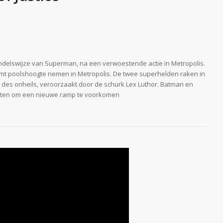
delswijze van Superman, na een verwoestende actie in Metropolis.
omt poolshoogte nemen in Metropolis. De twee superhelden raken in
ag des onheils, veroorzaakt door de schurk Lex Luthor. Batman en
tten om een nieuwe ramp te voorkomen