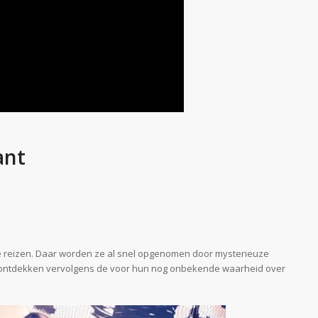
ant
te reizen. Daar worden ze al snel opgenomen door mysterieuze
Ze ontdekken vervolgens de voor hun nog onbekende waarheid over