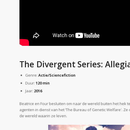
The Divergent Series: Allegi
Genre:
Actie/
Sciencefiction
Duur:
120 min
Jaar:
2016
Beatrice en Four besluiten om naar de wereld buiten het hek 
agenten in dienst van het ‘The Bureau of Genetic Welfare'. 
de wereld waarin ze leven.