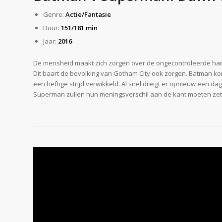
Genre:
Actie/Fantasie
Duur:
151/181 min
Jaar:
2016
De mensheid maakt zich zorgen over de ongecontroleerde han
Dit baart de bevolking van Gotham City ook zorgen. Batman k
een heftige strijd verwikkeld. Al snel dreigt er opnieuw een d
Superman zullen hun meningsverschil aan de kant moeten ze