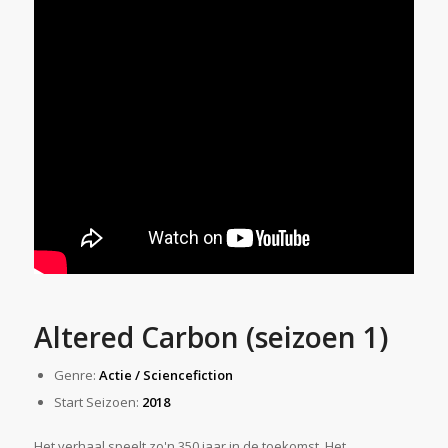
Altered Carbon (seizoen 1)
Genre:
Actie / Sciencefiction
Start Seizoen:
2018
Het verhaal speelt zo'n 350 jaar in de toekomst. Het