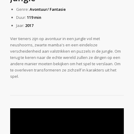
Genre:
Avontuur/ Fantasie
Duur:
119 min
Jaar:
2017
Vier tieners zijn op avontuur in een jungle vol met
neushoorns, zwarte mamba's en een eindeloze
verscheidenheid aan valstrikken en puzzels in de jungle. Om
terug te keren naar de echte wereld zullen ze dingen op een
andere manier moeten bekijken om het spel te verslaan. Om
te overleven transformeren ze zichzelf in karakters uit het
spel.