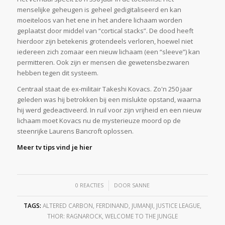
menselijke geheugen is geheel gedigitaliseerd en kan
moeiteloos van het ene in het andere lichaam worden
geplaatst door middel van “cortical stacks”. De dood heeft
hierdoor zijn betekenis grotendeels verloren, hoewel niet
iedereen zich zomaar een nieuw lichaam (een “sleeve”) kan
permitteren. Ook zijn er mensen die gewetensbezwaren
hebben tegen dit systeem.
Centraal staat de ex-militair Takeshi Kovacs. Zo'n 250 jaar
geleden was hij betrokken bij een mislukte opstand, waarna
hij werd gedeactiveerd. In ruil voor zijn vrijheid en een nieuw
lichaam moet Kovacs nu de mysterieuze moord op de
steenrijke Laurens Bancroft oplossen.
Meer tv tips vind je hier
/
0 REACTIES
DOOR
SANNE
TAGS:
ALTERED CARBON
,
FERDINAND
,
JUMANJI
,
JUSTICE LEAGUE
,
THOR: RAGNAROCK
,
WELCOME TO THE JUNGLE