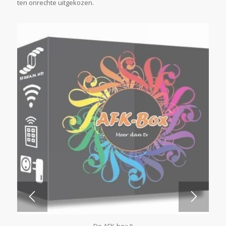
ten onrechte uitgekozen.
5.00
De AFK-box II