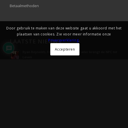
Betaalmethoden
Door gebruik te maken van deze website gaat u akkoord met het
plaatsen van cookies. Zie voor meer informatie onze
LAATSTE NIEUWS
Privacyverklaring
.
Accepteren
Ryan Reynolds, Free Guy Nieuwste Trailer brengt de NPC tot
Leven
5 oktober 2020 - 17:13
The Croods 2: A New Age tweede Trailer
28 september 2020 - 14:41
Seizoen 2 trailer van The Mandalorian is hier!
15 september 2020 - 20:55