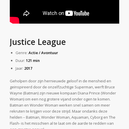
Justice League
Genre:
Actie / Avontuur
Duur:
121 min
Jaar:
2017
Geholpen door zijn hernieuwde geloof in de mensheid en
geïnspireerd door de onzelfzuchtige Superman, werft Bruce
Wayne (Batman) zijn nieuwe kompaan Diana Prince (Wonder
Woman) om een nog grotere vijand onder ogen te komen.
Batman en Wonder Woman werken snel samen om meer
rekruten te krijgen voor deze strijd. Maar ondanks deze
helden – Batman, Wonder Woman, Aquaman, Cyborg en The
Flash- is het misschien al te laat om de aarde te redden van