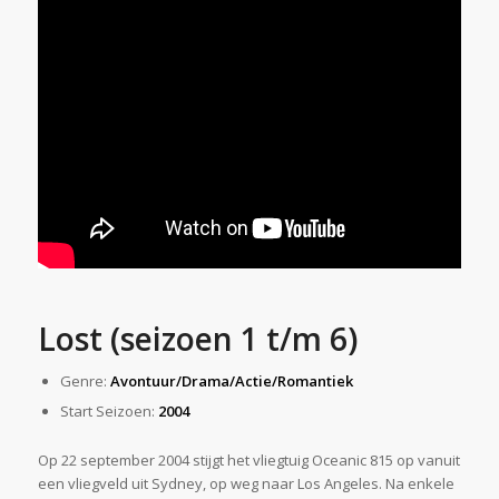
Lost (seizoen 1 t/m 6)
Genre:
Avontuur/Drama/Actie/Romantiek
Start Seizoen:
2004
Op 22 september 2004 stijgt het vliegtuig Oceanic 815 op vanuit
een vliegveld uit Sydney, op weg naar Los Angeles. Na enkele