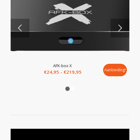
5.00
AFK-box X
Aanbieding!
Prijsklasse:
€
24,95
-
€
219,95
€24,95
tot
1
2
€219,95