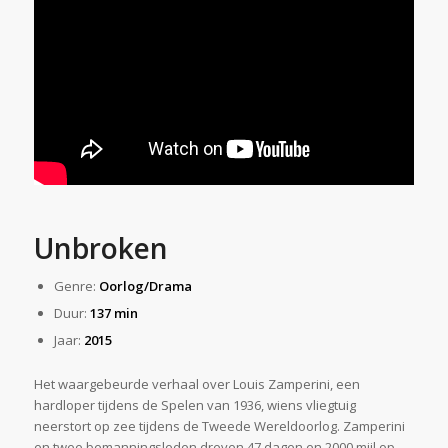
Unbroken
Genre:
Oorlog/Drama
Duur:
137 min
Jaar:
2015
Het waargebeurde verhaal over Louis Zamperini, een
hardloper tijdens de Spelen van 1936, wiens vliegtuig
neerstort op zee tijdens de Tweede Wereldoorlog. Zamperini
en twee bemanningsleden dreven 47 dagen en 2000 mijl op