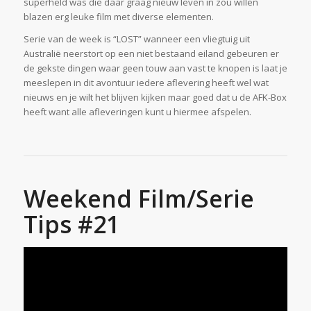
superheld was die daar graag nieuw leven in zou willen
blazen erg leuke film met diverse elementen.
Serie van de week is “LOST” wanneer een vliegtuig uit
Australië neerstort op een niet bestaand eiland gebeuren er
de gekste dingen waar geen touw aan vast te knopen is laat je
meeslepen in dit avontuur iedere aflevering heeft wel wat
nieuws en je wilt het blijven kijken maar goed dat u de AFK-Box
heeft want alle afleveringen kunt u hiermee afspelen.
Weekend Film/Serie
Tips #21