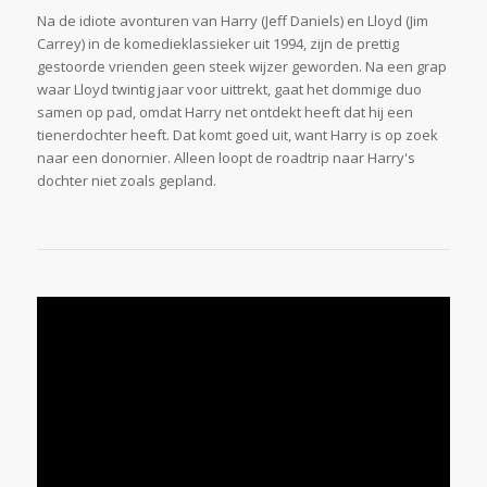
Na de idiote avonturen van Harry (Jeff Daniels) en Lloyd (Jim
Carrey) in de komedieklassieker uit 1994, zijn de prettig
gestoorde vrienden geen steek wijzer geworden. Na een grap
waar Lloyd twintig jaar voor uittrekt, gaat het dommige duo
samen op pad, omdat Harry net ontdekt heeft dat hij een
tienerdochter heeft. Dat komt goed uit, want Harry is op zoek
naar een donornier. Alleen loopt de roadtrip naar Harry's
dochter niet zoals gepland.