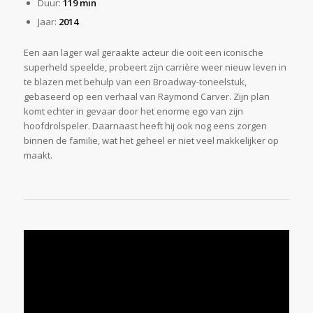
Duur:
119 min
Jaar:
2014
Een aan lager wal geraakte acteur die ooit een iconische
superheld speelde, probeert zijn carrière weer nieuw leven in
te blazen met behulp van een Broadway-toneelstuk,
gebaseerd op een verhaal van Raymond Carver. Zijn plan
komt echter in gevaar door het enorme ego van zijn
hoofdrolspeler. Daarnaast heeft hij ook nog eens zorgen
binnen de familie, wat het geheel er niet veel makkelijker op
maakt.