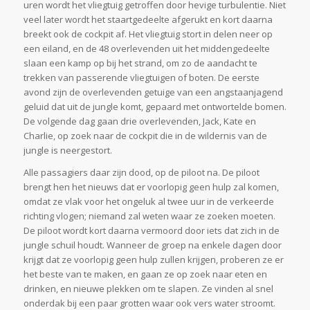
uren wordt het vliegtuig getroffen door hevige turbulentie. Niet
veel later wordt het staartgedeelte afgerukt en kort daarna
breekt ook de cockpit af. Het vliegtuig stort in delen neer op
een eiland, en de 48 overlevenden uit het middengedeelte
slaan een kamp op bij het strand, om zo de aandacht te
trekken van passerende vliegtuigen of boten. De eerste
avond zijn de overlevenden getuige van een angstaanjagend
geluid dat uit de jungle komt, gepaard met ontwortelde bomen.
De volgende dag gaan drie overlevenden, Jack, Kate en
Charlie, op zoek naar de cockpit die in de wildernis van de
jungle is neergestort.
Alle passagiers daar zijn dood, op de piloot na. De piloot
brengt hen het nieuws dat er voorlopig geen hulp zal komen,
omdat ze vlak voor het ongeluk al twee uur in de verkeerde
richting vlogen; niemand zal weten waar ze zoeken moeten.
De piloot wordt kort daarna vermoord door iets dat zich in de
jungle schuil houdt. Wanneer de groep na enkele dagen door
krijgt dat ze voorlopig geen hulp zullen krijgen, proberen ze er
het beste van te maken, en gaan ze op zoek naar eten en
drinken, en nieuwe plekken om te slapen. Ze vinden al snel
onderdak bij een paar grotten waar ook vers water stroomt.