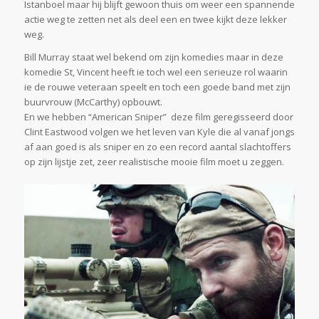
Istanboel maar hij blijft gewoon thuis om weer een spannende
actie weg te zetten net als deel een en twee kijkt deze lekker
weg.
Bill Murray staat wel bekend om zijn komedies maar in deze
komedie St, Vincent heeft ie toch wel een serieuze rol waarin
ie de rouwe veteraan speelt en toch een goede band met zijn
buurvrouw (McCarthy) opbouwt.
En we hebben “American Sniper” deze film geregisseerd door
Clint Eastwood volgen we het leven van Kyle die al vanaf jongs
af aan goed is als sniper en zo een record aantal slachtoffers
op zijn lijstje zet, zeer realistische mooie film moet u zeggen.