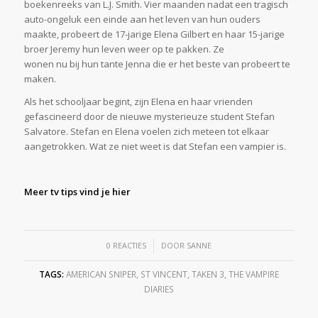
boekenreeks van L.J. Smith. Vier maanden nadat een tragisch
auto-ongeluk een einde aan het leven van hun ouders
maakte, probeert de 17-jarige Elena Gilbert en haar 15-jarige
broer Jeremy hun leven weer op te pakken. Ze
wonen nu bij hun tante Jenna die er het beste van probeert te
maken.
Als het schooljaar begint, zijn Elena en haar vrienden
gefascineerd door de nieuwe mysterieuze student Stefan
Salvatore. Stefan en Elena voelen zich meteen tot elkaar
aangetrokken. Wat ze niet weet is dat Stefan een vampier is.
Meer tv tips vind je hier
/
0 REACTIES
DOOR
SANNE
TAGS:
AMERICAN SNIPER
,
ST VINCENT
,
TAKEN 3
,
THE VAMPIRE
DIARIES