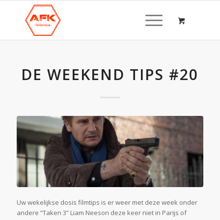
DE WEEKEND TIPS #20
Uw wekelijkse dosis filmtips is er weer met deze week onder
andere “Taken 3” Liam Neeson deze keer niet in Parijs of