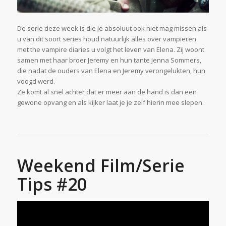
De serie deze week is die je absoluut ook niet mag missen als
u van dit soort series houd natuurlijk alles over vampieren
met the vampire diaries u volgt het leven van
Elena
. Zij woont
samen met haar broer
Jeremy
en hun tante
Jenna Sommers
,
die nadat de ouders van Elena en Jeremy verongelukten, hun
voogd werd.
Ze komt al snel achter dat er meer aan de hand is dan een
gewone opvang en als kijker laat je je zelf hierin mee slepen.
Weekend Film/Serie
Tips #20