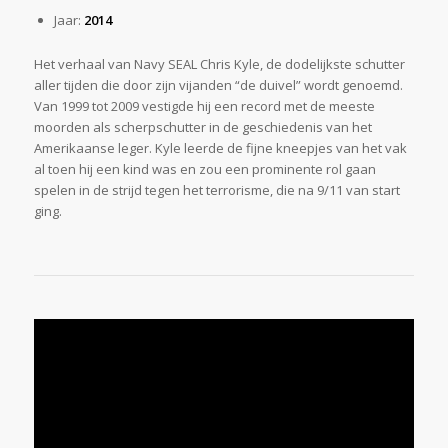
Jaar:
2014
Het verhaal van Navy SEAL Chris Kyle, de dodelijkste schutter
aller tijden die door zijn vijanden “de duivel” wordt genoemd.
Van 1999 tot 2009 vestigde hij een record met de meeste
moorden als scherpschutter in de geschiedenis van het
Amerikaanse leger. Kyle leerde de fijne kneepjes van het vak
al toen hij een kind was en zou een prominente rol gaan
spelen in de strijd tegen het terrorisme, die na 9/11 van start
ging.