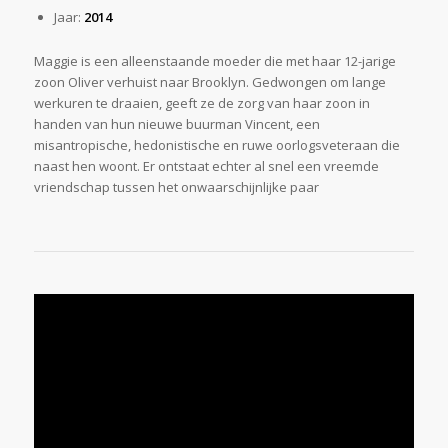
Jaar:
2014
Maggie is een alleenstaande moeder die met haar 12-jarige
zoon Oliver verhuist naar Brooklyn. Gedwongen om lange
werkuren te draaien, geeft ze de zorg van haar zoon in
handen van hun nieuwe buurman Vincent, een
misantropische, hedonistische en ruwe oorlogsveteraan die
naast hen woont. Er ontstaat echter al snel een vreemde
vriendschap tussen het onwaarschijnlijke paar