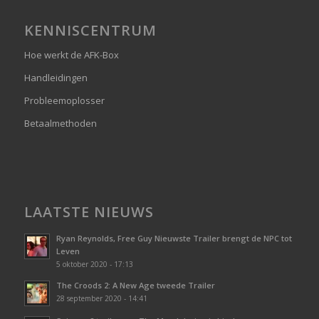
KENNISCENTRUM
Hoe werkt de AFK-Box
Handleidingen
Probleemoplosser
Betaalmethoden
LAATSTE NIEUWS
Ryan Reynolds, Free Guy Nieuwste Trailer brengt de NPC tot
Leven
5 oktober 2020 - 17:13
The Croods 2: A New Age tweede Trailer
28 september 2020 - 14:41