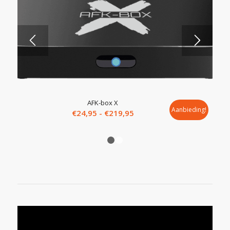
5.00
AFK-box X
Aanbieding!
Prijsklasse:
€
24,95
-
€
219,95
€24,95
tot
1
2
€219,95