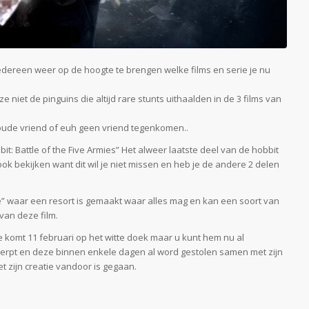
edereen weer op de hoogte te brengen welke films en serie je nu
iet de pinguins die altijd rare stunts uithaalden in de 3 films van
oude vriend of euh geen vriend tegenkomen..
bit: Battle of the Five Armies” Het alweer laatste deel van de hobbit
ook bekijken want dit wil je niet missen en heb je de andere 2 delen
Vice” waar een resort is gemaakt waar alles mag en kan een soort van
van deze film.
 komt 11 februari op het witte doek maar u kunt hem nu al
erpt en deze binnen enkele dagen al word gestolen samen met zijn
t zijn creatie vandoor is gegaan.