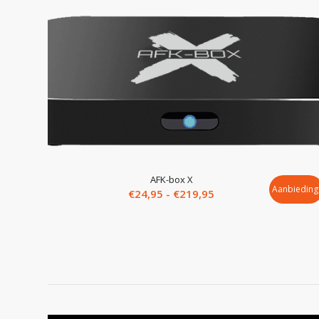
5.00
AFK-box X
Aanbieding
Prijsklasse:
€
24,95
-
€
219,95
€24,95
tot
€219,95
De AFK-box II