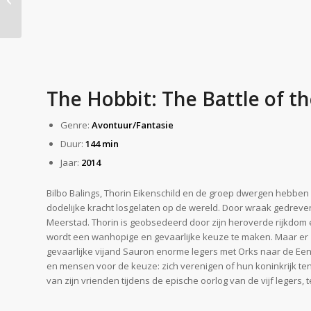
The Hobbit: The Battle of t
Genre:
Avontuur/Fantasie
Duur:
144 min
Jaar:
2014
Bilbo Balings, Thorin Eikenschild en de groep dwergen hebbe
dodelijke kracht losgelaten op de wereld. Door wraak gedreve
Meerstad. Thorin is geobsedeerd door zijn heroverde rijkdom 
wordt een wanhopige en gevaarlijke keuze te maken. Maar er z
gevaarlijke vijand Sauron enorme legers met Orks naar de Ee
en mensen voor de keuze: zich verenigen of hun koninkrijk ten
van zijn vrienden tijdens de epische oorlog van de vijf legers