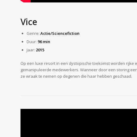
Vice
Genre:
Actie/Sciencefiction
Duur:
96 min
Jaar:
2015
Op een luxe resort in een dystopische toekomst worden rijke
gemanipuleerde medewerkers. Wanneer door een storing een 
ze wraak te nemen op degenen die haar hebben geschaad.