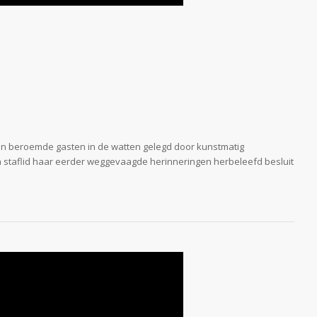
 en beroemde gasten in de watten gelegd door kunstmatig
staflid haar eerder weggevaagde herinneringen herbeleefd besluit