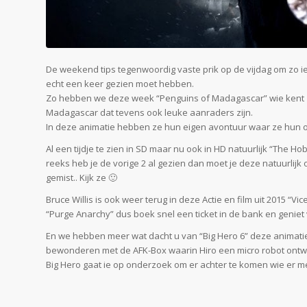
De weekend tips tegenwoordig vaste prik op de vijdag om zo i
echt een keer gezien moet hebben.
Zo hebben we deze week “Penguins of Madagascar” wie kent ze n
Madagascar dat tevens ook leuke aanraders zijn.
In deze animatie hebben ze hun eigen avontuur waar ze hun 
Al een tijdje te zien in SD maar nu ook in HD natuurlijk “The Hob
reeks heb je de vorige 2 al gezien dan moet je deze natuurlijk 
gemist.. Kijk ze 🙂
Bruce Willis is ook weer terug in deze Actie en film uit 2015 “
“Purge Anarchy” dus boek snel een ticket in de bank en geniet 
En we hebben meer wat dacht u van “Big Hero 6” deze animatie
bewonderen met de AFK-Box waarin Hiro een micro robot ontw
Big Hero gaat ie op onderzoek om er achter te komen wie er me