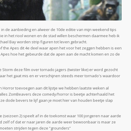
in de aanbieding en alweer de 10de editie van mijn weekend tips
ie in het riool wonen en de stad willen beschermen daarmee heb ik
chael Bay worden strip figuren tot leven gebracht.
of the Apes dit 4e deel waar apen het voor het zeggen hebben is een
 the Apes hoe het gebeurde dat de apen aan de macht komen en zo de
Storm deze film over tornado jagers (twister like) er word gezocht
maar het gaat mis en er verschijnen steeds meer tornado's waardoor
 Horror toevoegen aan dit lijstje we hebben laatste weken al
h alles ZomBeavers deze comedy/horror is beetje achterhaald het
 dode bevers te lijf gaan je moet hier van houden beetje slap
 (seizoen 2) speelt af in de toekomst waar 100 jongeren naar aarde
 zelf of dat er naar jaren de aarde weer bewoonbaar is maar ze
en moeten strijden tegen deze “grounders”