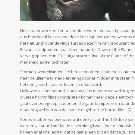
Het is weer weekend en we hebben weer een paar tips voor je 
dus boordevol kaskrakers deze keer zijn het groene wezens d
het natuurlijk over de Ninja Turtles deze film van producent Mi
En van schildpadden naar Apen natuurlijk Dawn of the Planet 
vervolg op het de in 2011 uitgebrachte Rise of the Planet of
mensheid achter zich laten.
Stormen, wervelwinden, en heuse orkanen slaan toe in Into the 
naar de ultieme tornado ervaring door er midden in te staan 
het een gevecht tussen leven en dood word.
Halloween is het natuurlijk ook nog dus moeten we wel nog een
diverse horror films voorbij laten komen maar deze slaat toc
gaat over een groep studenten die gaan kamperen en daar deze
maar nog wel een van de laatste uitgebrachte horror films 😉
Series hebben we ook weer wat denk je van The 100 deze serie
worden gestuurd omdat deze vernietigd was door de mensheid
komen er al snel achter dat ze niet alleen zijn en dat ze zull