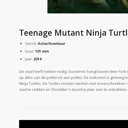
Teenage Mutant Ninja Turtl
Genre:
Actie/Avontuur
Duur:
101 min
Jaar:
2014
De stad heeft helden nodig. Duisternis hangt boven New York 
op alles van de politie tot aan politici. De toekomst is grimmig
Ninja Turtles. De Turtles moeten werken met onverschrokken 
stad te redden en Shredder's duivelse plan zien te ontrafelen.