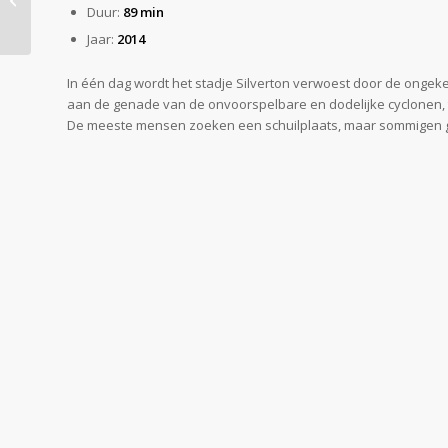
Duur:
89 min
Jaar:
2014
In één dag wordt het stadje Silverton verwoest door de ongeke
aan de genade van de onvoorspelbare en dodelijke cyclonen, 
De meeste mensen zoeken een schuilplaats, maar sommigen gaa