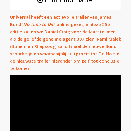
Universal
heeft een actievolle trailer van James
Bond ‘
No Time to Die
‘ online gezet, in deze 25e
editie zullen we
Daniel Craig
voor de laatste keer
als de geliefde geheime agent 007 zien. Rami Malek
(Bohemian Rhapsody) zal ditmaal de nieuwe Bond
schurk zijn en waarschijnlijk uitgroeit tot Dr. No zie
de nieuwste trailer hieronder om zelf tot conclusie
te komen: