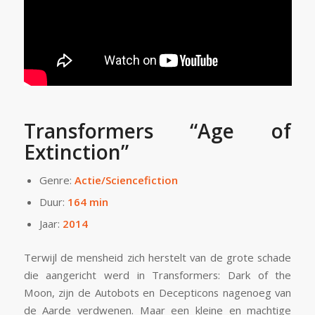
Transformers “Age of
Extinction”
Genre:
Actie/Sciencefiction
Duur:
164 min
Jaar:
2014
Terwijl de mensheid zich herstelt van de grote schade
die aangericht werd in Transformers: Dark of the
Moon, zijn de Autobots en Decepticons nagenoeg van
de Aarde verdwenen. Maar een kleine en machtige