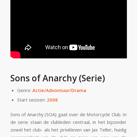
Sons of Anarchy (Serie)
Genre:
Actie/Advontuur/Drama
Start seizoen:
2008
Sons of Anarchy (SOA) gaat over de Motorcycle Club. In
de serie staan de clubleden centraal, in het bijzonder
zowel het club- als het privéleven van Jax Teller, huidig