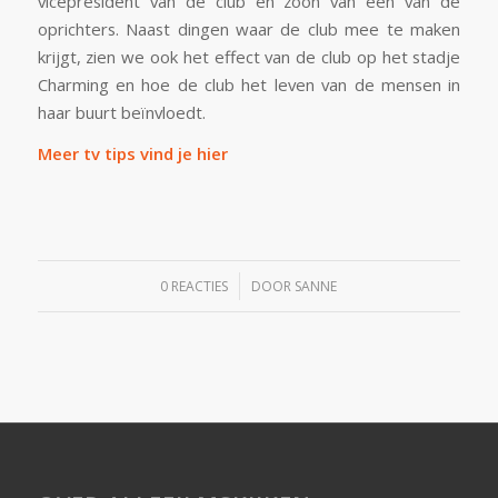
vicepresident van de club en zoon van een van de
oprichters. Naast dingen waar de club mee te maken
krijgt, zien we ook het effect van de club op het stadje
Charming en hoe de club het leven van de mensen in
haar buurt beïnvloedt.
Meer tv tips vind je hier
/
0 REACTIES
DOOR
SANNE