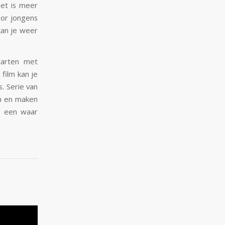
het is meer
oor jongens
kan je weer
tarten met
film kan je
. Serie van
n en maken
is een waar