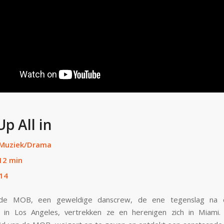
Up All in
Muziek/Drama
12 min
14
de MOB, een geweldige danscrew, de ene tegenslag na 
t in Los Angeles, vertrekken ze en herenigen zich in Miami.