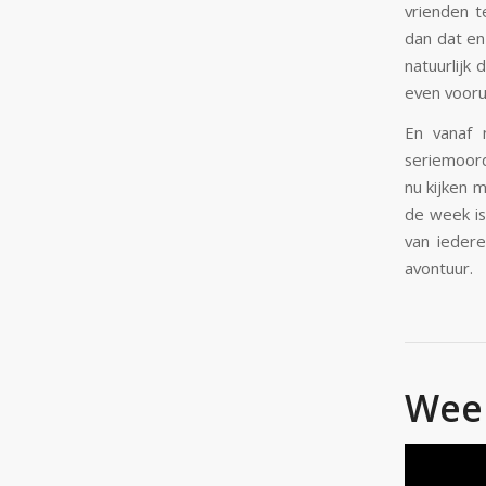
vrienden t
dan dat en
natuurlijk
even vooru
En vanaf 
seriemoord
nu kijken 
de week i
van iedere
avontuur.
Week