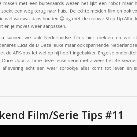
e maken met een buitenaards wezen het lijkt een robot maar 
 zoekt een weg terug naar huis. De echte meiden film en ook v
 die wel van wat dans houden 😉 iig met de nieuwe Step Up All in 
it en je moves weer aanpassen.
nu kunnen we ook Nederlandse films hier melden en we s
enares Lucia de B Deze leuke maar ook spannende Nederlandse 
met de AFK-box let wel op hij heeft ingebakken Engelse ondertitels
s Once Upon a Time deze leuke serie met alweer het 4e seizoe
 aflevering echt een waar sprookje alles komt tot leven en 
end Film/Serie Tips #11