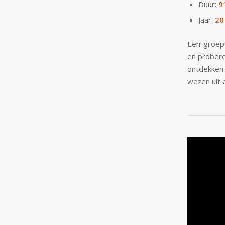
Duur:
9
Jaar:
20
Een groep 
en probere
ontdekken 
wezen uit 