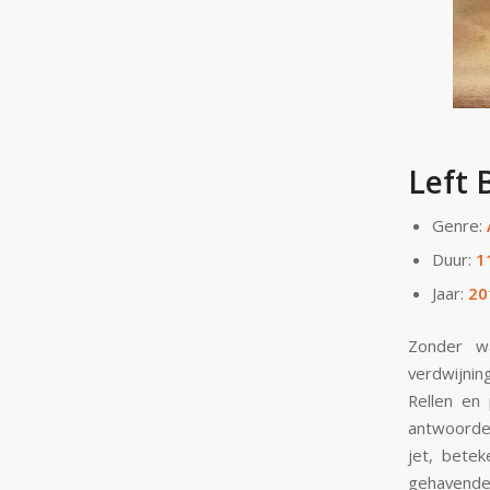
Left 
Genre:
Duur:
1
Jaar:
20
Zonder w
verdwijnin
Rellen en
antwoorden
jet, betek
gehavende 