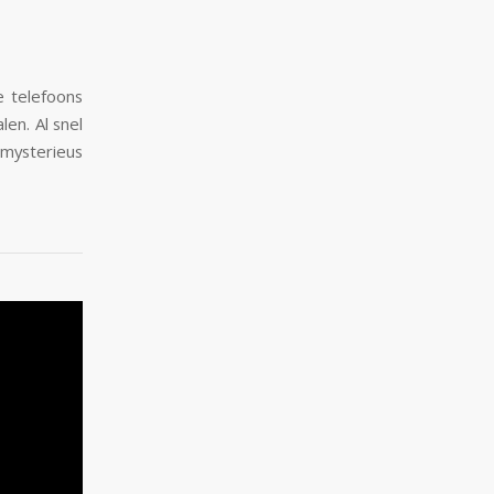
e telefoons
en. Al snel
 mysterieus