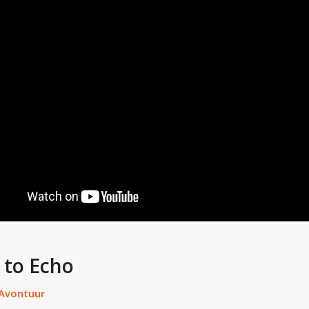
 to Echo
Avontuur