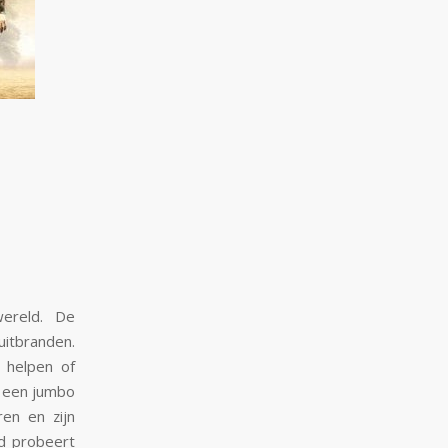
ereld. De
uitbranden.
 helpen of
n een jumbo
ren en zijn
jd probeert