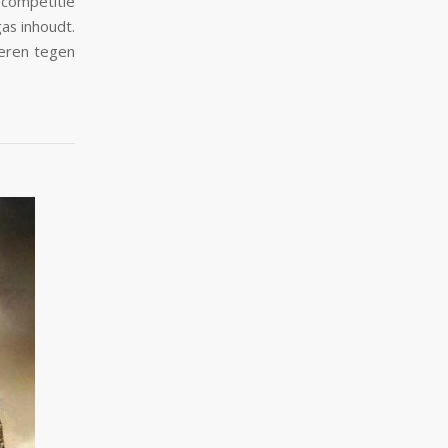
 competitie
as inhoudt.
reren tegen