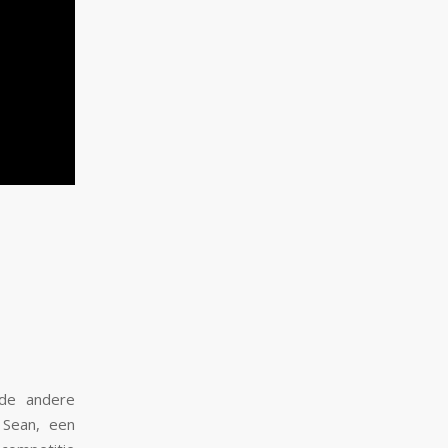
de andere
 Sean, een