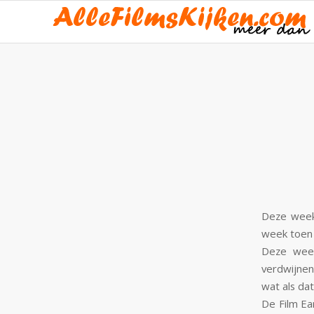
Deze week 
week toen 
Deze week
verdwijne
wat als dat
De Film Ea