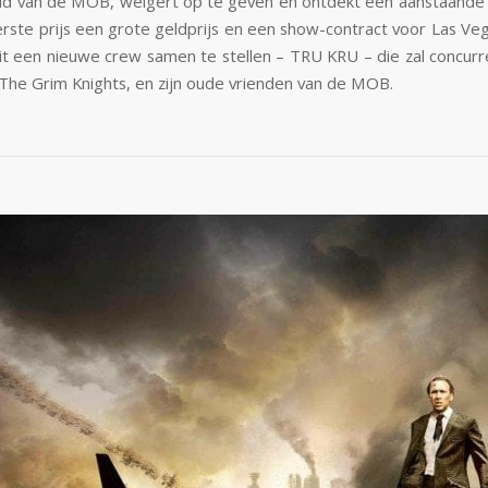
lid van de MOB, weigert op te geven en ontdekt een aanstaande
rste prijs een grote geldprijs en een show-contract voor Las Veg
it een nieuwe crew samen te stellen – TRU KRU – die zal concur
, The Grim Knights, en zijn oude vrienden van de MOB.