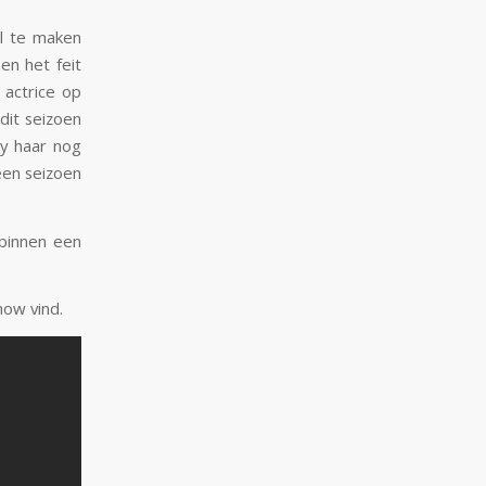
al te maken
en het feit
 actrice op
dit seizoen
y haar nog
een seizoen
 binnen een
how vind.