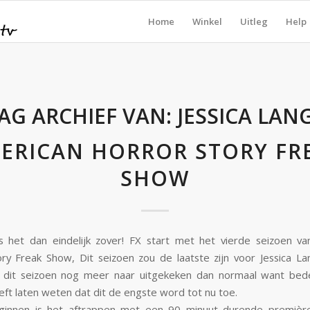
Home
Winkel
Uitleg
Help
AG ARCHIEF VAN:
JESSICA LAN
ERICAN HORROR STORY FR
SHOW
s het dan eindelijk zover! FX start met het vierde seizoen v
ry Freak Show, Dit seizoen zou de laatste zijn voor Jessica Lan
 dit seizoen nog meer naar uitgekeken dan normaal want bed
ft laten weten dat dit de engste word tot nu toe.
innen is het aftrappen met een 90 minuut durende premièr