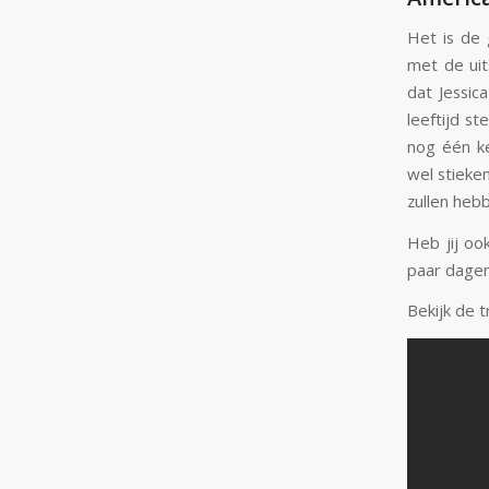
Het is de 
met de uit
dat Jessic
leeftijd s
nog één k
wel stieke
zullen heb
Heb jij oo
paar dage
Bekijk de t