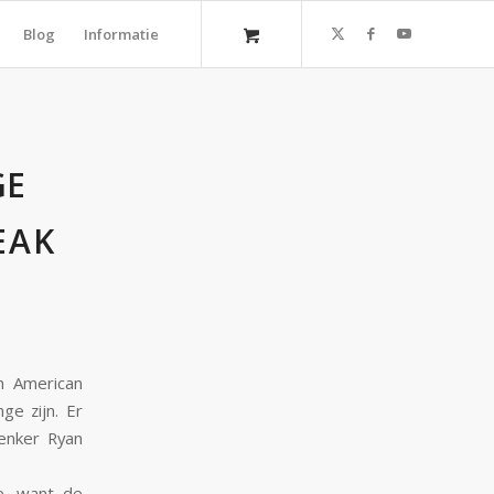
Blog
Informatie
GE
EAK
an American
ge zijn. Er
enker Ryan
e, want de