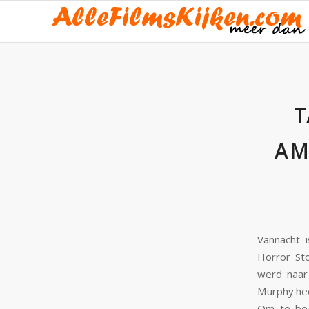
T
AM
Vannacht i
Horror Sto
werd naar
Murphy hee
Om te beg