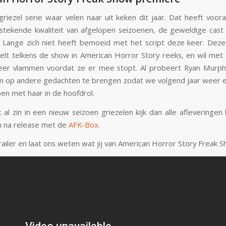
griezel serie waar velen naar uit keken dit jaar. Dat heeft voor
stekende kwaliteit van afgelopen seizoenen, de geweldige cast 
a Lange zich niet heeft bemoeid met het script deze keer. Deze
teelt telkens de show in American Horror Story reeks, en wil met 
eer vlammen voordat ze er mee stopt. Al probeert Ryan Murph
m op andere gedachten te brengen zodat we volgend jaar weer 
ben met haar in de hoofdrol.
k al zin in een nieuw seizoen griezelen kijk dan alle afleveringen
n na release met de
AFK-Box
.
railer en laat ons weten wat jij van American Horror Story Freak S