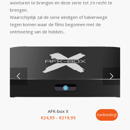
avonturen te brengen en deze serie tot z'n recht te
brengen.
Waarschijnlijk zal de serie eindigen of halverwege
tegen komen waar de films begonnen met de
ontmoeting van de hobbits..
5.00
AFK-box X
Aanbieding!
Prijsklasse:
€
24,95
-
€
219,95
€24,95