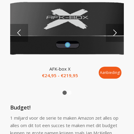
5.00
AFK-box X
Aanbieding!
Prijsklasse:
€
24,95
-
€
219,95
€24,95
tot
1
2
€219,95
Budget!
1 miljard voor de serie te maken Amazon zet alles op
alles om dit tot een succes te maken met dit budget
kunnen ze grote namen krijgen zoals Ian McKellen