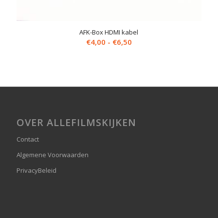
AFK-Box HDMI kabel
Prijsklasse:
€
4,00
-
€
6,50
€4,00
tot
€6,50
OVER ALLEFILMSKIJKEN
Contact
Algemene Voorwaarden
PrivacyBeleid