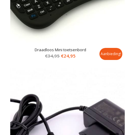
Draadloos Mini toetsenbord
Aanbieding!
Oorspronkelijke
Huidige
€
34,95
€
24,95
prijs
prijs
was:
is:
€34,95.
€24,95.