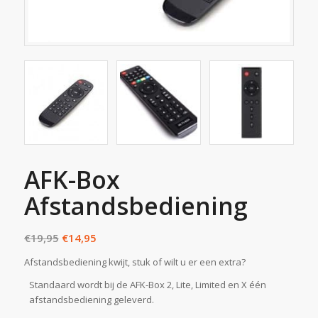
AFK-Box
Afstandsbediening
Oorspronkelijke
Huidige
€
19,95
€
14,95
prijs
prijs
Afstandsbediening kwijt, stuk of wilt u er een extra?
was:
is:
Standaard wordt bij de AFK-Box 2, Lite, Limited en X één
€19,95.
€14,95.
afstandsbediening geleverd.