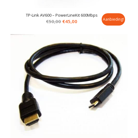
TP-Link AV600 – PowerLineKit 600Mbps
Aanbieding!
Oorspronkelijke
Huidige
€
50,00
€
45,00
prijs
prijs
was:
is:
€50,00.
€45,00.