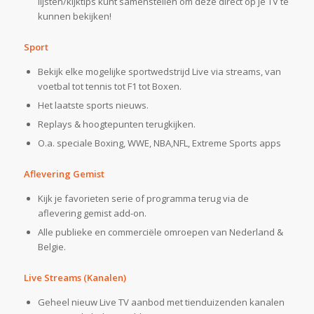
lijsten/kijktips kunt samenstellen om deze direct op je TV te
kunnen bekijken!
Sport
Bekijk elke mogelijke sportwedstrijd Live via streams, van
voetbal tot tennis tot F1 tot Boxen.
Het laatste sports nieuws.
Replays & hoogtepunten terugkijken.
O.a. speciale Boxing, WWE, NBA,NFL, Extreme Sports apps
Aflevering Gemist
Kijk je favorieten serie of programma terug via de
aflevering gemist add-on.
Alle publieke en commerciële omroepen van Nederland &
Belgie.
Live Streams (Kanalen)
Geheel nieuw Live TV aanbod met tienduizenden kanalen