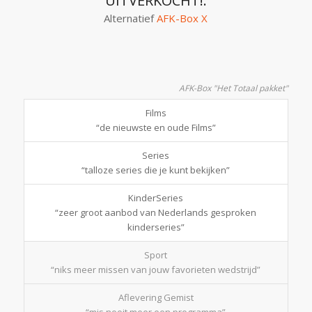
UITVERKOCHT!.
Alternatief
AFK-Box X
AFK-Box "Het Totaal pakket"
Films
“de nieuwste en oude Films”
Series
“talloze series die je kunt bekijken”
KinderSeries
“zeer groot aanbod van Nederlands gesproken
kinderseries”
Sport
“niks meer missen van jouw favorieten wedstrijd”
Aflevering Gemist
“mis nooit meer een programma”