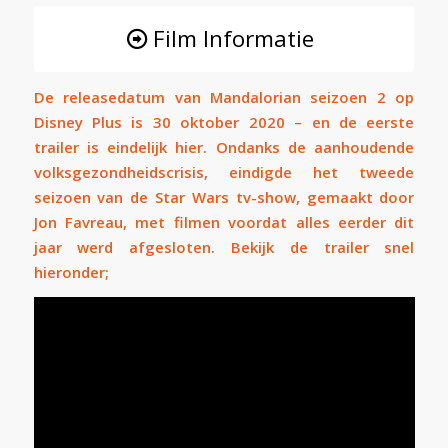
Film Informatie
De releasedatum van Mandalorian seizoen 2 op
Disney Plus is 30 oktober 2020 – en de eerste
trailer is eindelijk hier. Ondanks de aanhoudende
volksgezondheidscrisis, eindigde het tweede
seizoen van de Star Wars tv-show, gemaakt door
Jon Favreau, met filmen voordat alles eerder dit
jaar werd afgesloten. Bekijk de trailer snel
hieronder;