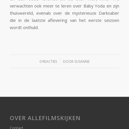
verwachten ook meer te leren over Baby Yoda en zijn
thuiswereld, evenals over de mysterieuze Darksaber
die in de laatste aflevering van het eerste seizoen
wordt onthuld.
/
0 REACTIES
DOOR
SUSANNE
OVER ALLEFILMSKIJKEN
Contact