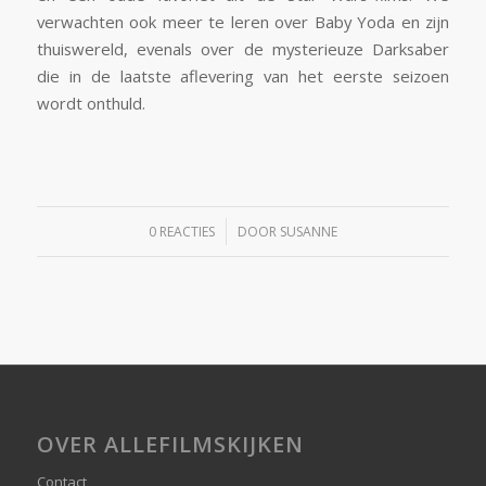
verwachten ook meer te leren over Baby Yoda en zijn
thuiswereld, evenals over de mysterieuze Darksaber
die in de laatste aflevering van het eerste seizoen
wordt onthuld.
/
0 REACTIES
DOOR
SUSANNE
OVER ALLEFILMSKIJKEN
Contact