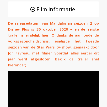
Film Informatie
De releasedatum van Mandalorian seizoen 2 op
Disney Plus is 30 oktober 2020 – en de eerste
trailer is eindelijk hier. Ondanks de aanhoudende
volksgezondheidscrisis, eindigde het tweede
seizoen van de Star Wars tv-show, gemaakt door
Jon Favreau, met filmen voordat alles eerder dit
jaar werd afgesloten. Bekijk de trailer snel
hieronder;