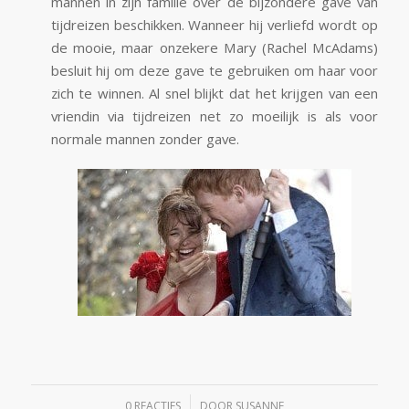
mannen in zijn familie over de bijzondere gave van
tijdreizen beschikken. Wanneer hij verliefd wordt op
de mooie, maar onzekere Mary (Rachel McAdams)
besluit hij om deze gave te gebruiken om haar voor
zich te winnen. Al snel blijkt dat het krijgen van een
vriendin via tijdreizen net zo moeilijk is als voor
normale mannen zonder gave.
/
0 REACTIES
DOOR
SUSANNE