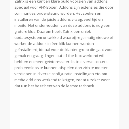
Zatrix is een kant en klare build voorzien van addons
speciaal voor AFK-Boxen. Addons zijn extensies die door
communties ondersteund worden. Het zoeken en
installeren van de juiste addons vraagt veel tijd en
moeite. Het onderhouden van deze addons is nog een
grotere klus. Daarom heeft Zatrix een uniek
updatesysteem ontwikkeld waarbij regelmatig nieuwe of
werkende addons in één klik kunnen worden
geïnstalleerd, ideaal voor de klantengroep die gaat voor
gemak en graag dingen out-of-the-box werkend wil
hebben en meer geïnteresseerd is in diverse content
probleemloos te kunnen afspelen dan zich te moeten
verdiepen in diverse configuratie-instellingen etc. om
media add-ons werkend te krijgen, zodat u zeker weet
dat u in het bezit bent van de laatste techniek.