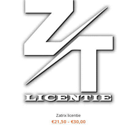
Zatrix licentie
Prijsklasse:
€
21,50
-
€
30,00
€21,50
tot