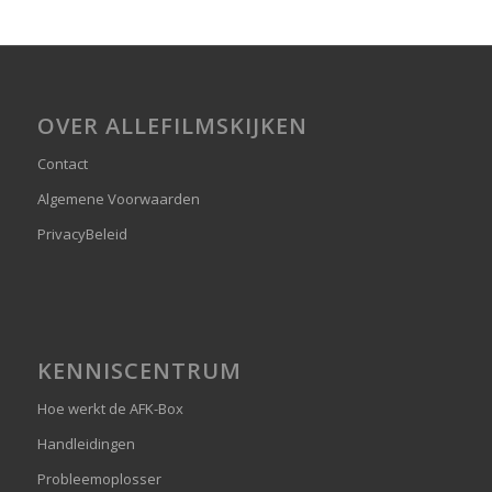
€30,00
OVER ALLEFILMSKIJKEN
Contact
Algemene Voorwaarden
PrivacyBeleid
KENNISCENTRUM
Hoe werkt de AFK-Box
Handleidingen
Probleemoplosser