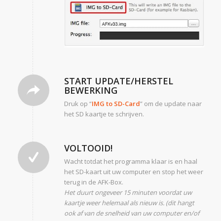
START UPDATE/HERSTEL
BEWERKING
Druk op “
IMG to SD-Card
” om de update naar
het SD kaartje te schrijven.
VOLTOOID!
Wacht totdat het programma klaar is en haal
het SD-kaart uit uw computer en stop het weer
terug in de AFK-Box.
Het duurt ongeveer 15 minuten voordat uw
kaartje weer helemaal als nieuw is. (dit hangt
ook af van de snelheid van uw computer en/of