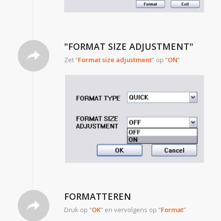
"FORMAT SIZE ADJUSTMENT"
Zet “
Format size adjustment
” op “
ON
”
FORMATTEREN
Druk op “
OK
” en vervolgens op “
Format
”