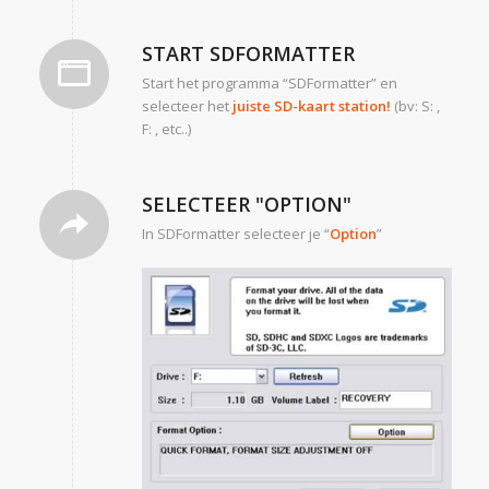
START SDFORMATTER
Start het programma “SDFormatter” en
selecteer het
juiste SD-kaart station!
(bv: S: ,
F: , etc..)
SELECTEER "OPTION"
In SDFormatter selecteer je “
Option
”