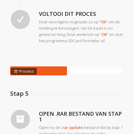
VOLTOOI DIT PROCES
Druk vervolgens nogmaals 2x op “
OK
” om de
melding te bevestigen. Uw SD-kaart is nu
gewist en leeg. Druk wederom op “
OK
” en sluit
het programma SDCard formatter af.
Process
Stap 5
OPEN .RAR BESTAND VAN STAP
1
Open nu de
.rar update
bestand die bij stap 1
gedownload is. En selecteer de optie