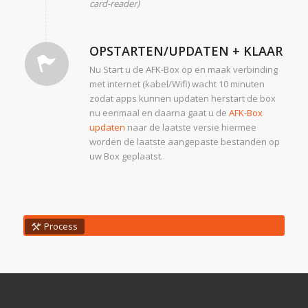
card-reader)
OPSTARTEN/UPDATEN + KLAAR
Nu Start u de AFK-Box op en maak verbinding
met internet (kabel/Wifi) wacht 10 minuten
zodat apps kunnen updaten herstart de box
nu eenmaal en daarna gaat u de
AFK-Box
updaten
naar de laatste versie hiermee
worden de laatste aangepaste bestanden op
uw Box geplaatst.
Process