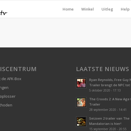
Home
Winkel
Uitleg
Help
ISCENTRUM
LAATSTE NIEUWS
 de AFK-Box
Ryan Reynolds, Free Guy 
Trailer brengt de NPC tot
ingen
5 oktober 2020 - 17:13
oplosser
The Croods 2: A New Age
Trailer
thoden
28 september 2020 - 14:41
Seizoen 2 trailer van The
Mandalorian is hier!
15 september 2020 - 20:55