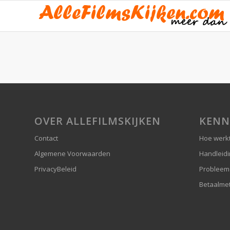
OVER ALLEFILMSKIJKEN
KENN
Contact
Hoe werkt
Algemene Voorwaarden
Handleid
PrivacyBeleid
Probleem
Betaalme