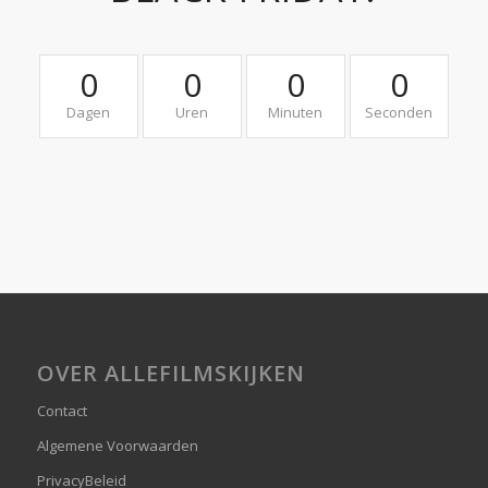
0
0
0
0
Dagen
Uren
Minuten
Seconden
OVER ALLEFILMSKIJKEN
Contact
Algemene Voorwaarden
PrivacyBeleid